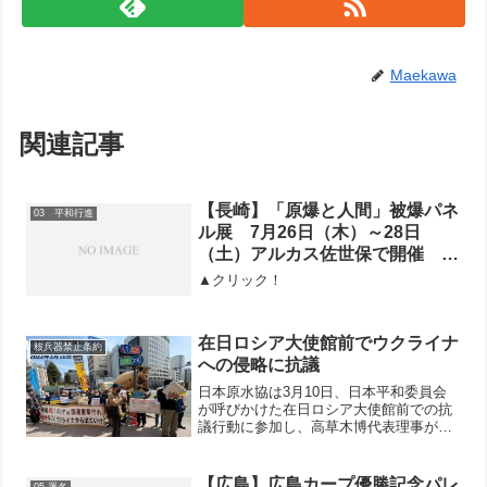
Maekawa
関連記事
【長崎】「原爆と人間」被爆パネ
03 平和行進
ル展 7月26日（木）～28日
（土）アルカス佐世保で開催 3
日間で1500人が入場 佐世保原
▲クリック！
水協
在日ロシア大使館前でウクライナ
核兵器禁止条約
への侵略に抗議
日本原水協は3月10日、日本平和委員会
が呼びかけた在日ロシア大使館前での抗
議行動に参加し、高草木博代表理事がス
ピーチ。9日の緊急抗議行動で集めた寄せ
書き横断幕を安井正和事務局長が在日ロ
シア大使館前に投函しました。高草木代
【広島】広島カープ優勝記念パレ