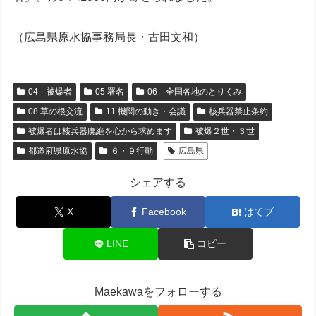
（広島県原水協事務局長・古田文和）
04 被爆者
05 署名
06 全国各地のとりくみ
08 草の根交流
11 機関の動き・会議
核兵器禁止条約
被爆者は核兵器廃絶を心から求めます
被爆２世・３世
都道府県原水協
６・９行動
広島県
シェアする
X
Facebook
はてブ
LINE
コピー
Maekawaをフォローする