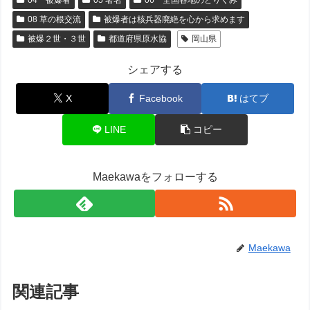
08 草の根交流
被爆者は核兵器廃絶を心から求めます
被爆２世・３世
都道府県原水協
岡山県
シェアする
X
Facebook
はてブ
LINE
コピー
Maekawaをフォローする
Maekawa
関連記事