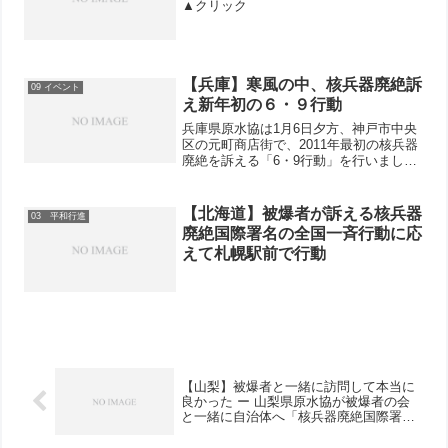
▲クリック
【兵庫】寒風の中、核兵器廃絶訴
09 イベント
え新年初の６・９行動
兵庫県原水協は1月6日夕方、神戸市中央
区の元町商店街で、2011年最初の核兵器
廃絶を訴える「6・9行動」を行いまし
た。兵庫県原水協の津川知久代表理事
（兵庫労連議長）などがマイクで、
「NPT（核不拡散条約）再検討会議や国
【北海道】被爆者が訴える核兵器
03 平和行進
連総会などで核兵器禁止...
廃絶国際署名の全国一斉行動に応
えて札幌駅前で行動
【山梨】被爆者と一緒に訪問して本当に
良かった ー 山梨県原水協が被爆者の会
と一緒に自治体へ「核兵器廃絶国際署
名」の要請行動