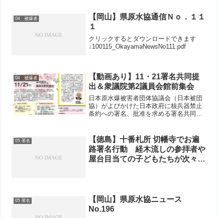
【岡山】県原水協通信Ｎｏ．１１
04 被爆者
１
クリックするとダウンロードできます
↓100115_OkayamaNewsNo111.pdf
【動画あり】11・21署名共同提
04 被爆者
出＆衆議院第2議員会館前集会
日本原水爆被害者団体協議会（日本被団
協）がよびかけた日本政府に核兵器禁止
条約への署名、批准を求める署名共同提
出のつどいが11月21日、東京の星陵会館
で開催され、日本被団協から100人を超
える参加を含め、北海道から沖縄まで全
【徳島】十番札所 切幡寺でお遍
05 署名
国から314人の参...
路署名行動 経木流しの参拝者や
屋台目当ての子どもたちが次々署
名
【岡山】県原水協ニュース
05 署名
No.196