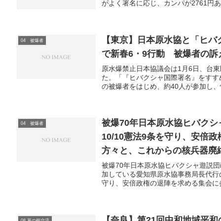
がよく署名に応じ、カンパが2761円あ
【東京】日本原水協と「ヒバ
04 被爆者
で新春6・9行動 被爆者の訴
原水爆禁止日本協議会は1月6日、台
た。「『ヒバクシャ国際署名』をすす
の被爆者をはじめ、約40人が参加し、
被爆70年日本原水協ヒバクシ
04 被爆者
10/10憲法9条を守り、安
方々と、これからの核兵器廃
被爆70年日本原水協ヒバクシャ遊説団
加している愛知県原水協事務局長代行の
守り、安倍政権の退陣を求める集会に参
【奈良】第21回中和地域平和
08 草の根交流