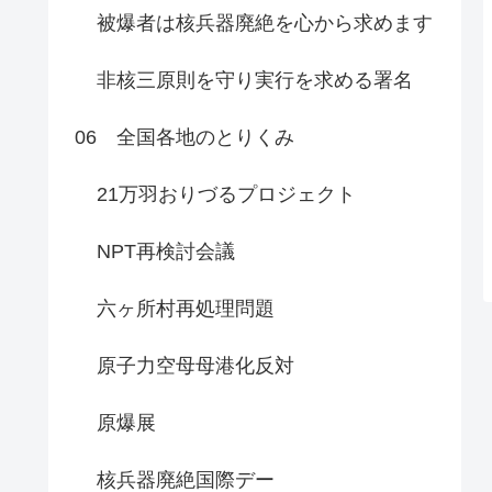
被爆者は核兵器廃絶を心から求めます
非核三原則を守り実行を求める署名
06 全国各地のとりくみ
21万羽おりづるプロジェクト
NPT再検討会議
六ヶ所村再処理問題
原子力空母母港化反対
原爆展
核兵器廃絶国際デー