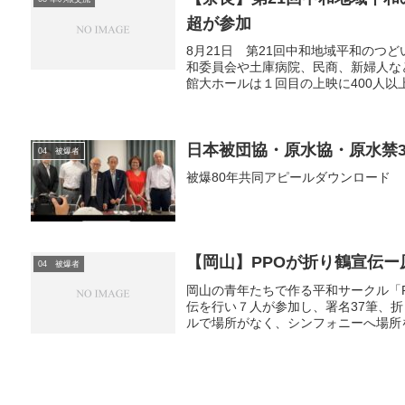
超が参加
8月21日 第21回中和地域平和のつ
和委員会や土庫病院、民商、新婦人な
館大ホールは１回目の上映に400人以上
日本被団協・原水協・原水禁
04 被爆者
被爆80年共同アピールダウンロード
【岡山】PPOが折り鶴宣伝
04 被爆者
岡山の青年たちで作る平和サークル「Peac
伝を行い７人が参加し、署名37筆、
ルで場所がなく、シンフォニーへ場所を