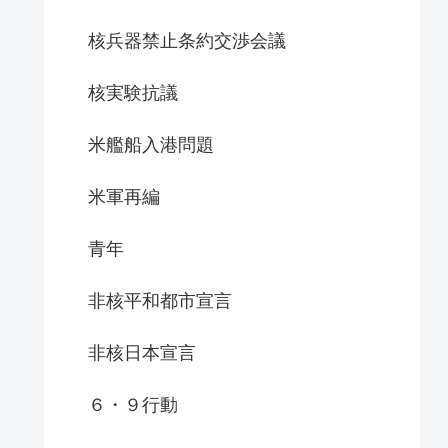
核兵器禁止条約交渉会議
核実験抗議
米艦船入港問題
米軍再編
青年
非核平和都市宣言
非核日本宣言
６・９行動