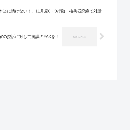
当に情けない！」11月度6・9行動 核兵器廃絶で対話
省の控訴に対して抗議のFAXを！