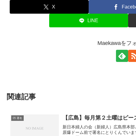
X
Faceb
LINE
Maekawaを
関連記事
【広島】毎月第２土曜はピー
05 署名
新日本婦人の会（新婦人）広島県本部
原爆ドーム前で署名にとりくんでいます