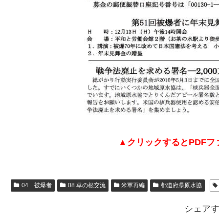
▲クリックするとPDFフ
04 被爆者
08 草の根交流
米軍再編
都道府県原水協
シェア