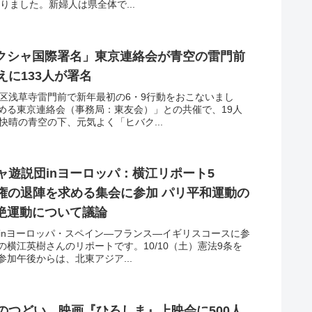
りました。新婦人は県全体で...
クシャ国際署名」東京連絡会が青空の雷門前
えに133人が署名
東区浅草寺雷門前で新年最初の6・9行動をおこないまし
める東京連絡会（事務局：東友会）」との共催で、19人
快晴の青空の下、元気よく「ヒバク...
ャ遊説団inヨーロッパ：横江リポート5
倍政権の退陣を求める集会に参加 パリ平和運動の
絶運動について議論
inヨーロッパ・スペイン—フランス—イギリスコースに参
横江英樹さんのリポートです。10/10（土）憲法9条を
加午後からは、北東アジア...
のつどい 映画『ひろしま』上映会に500人