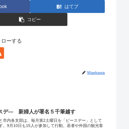
ook
はてブ
コピー
フォローする
Maekawa
スデ― 新婦人が署名５千筆越す
と市内各支部は、毎月第2土曜日を「ピースデー」として
。9月10日も15人が参加して行動。若者や外国の観光客