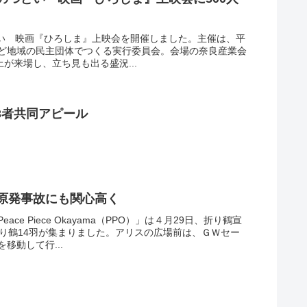
どい 映画『ひろしま』上映会を開催しました。主催は、平
ど地域の民主団体でつくる実行委員会。会場の奈良産業会
が来場し、立ち見も出る盛況...
3者共同アピール
ー原発事故にも関心高く
e Piece Okayama（PPO）」は４月29日、折り鶴宣
折り鶴14羽が集まりました。アリスの広場前は、ＧＷセー
移動して行...