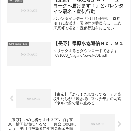
04 被爆者
ヨークへ届けます！」とバレンタ
イン署名・宣伝行動
バレンタインデーの2月14日午後、京都
NPT代表派遣・署名推進委員会は、三条
河原町で署名・宣伝行動をおこない、
NPT・ニューヨーク行動日本原水協代表
団への参加決定者をはじめ、被爆者、被
爆2世など17人が参加、１時間の行動
【長野】県原水協通信Ｎｏ．９１
NPT再検討会議
で、署名91筆、カン...
クリックするとダウンロードできます
↓091009_NaganoNewsNo91.pdf
【東京】「あっ！これ知ってる！」と高
校生たちが「焼き場に立つ少年」の写真
パネルの前で足を止める
【東京】いのち脅かすオスプレイは東
京・横田基地にくるな！ 集会に参加し
よう 第51回被爆者に年末見舞金を贈る