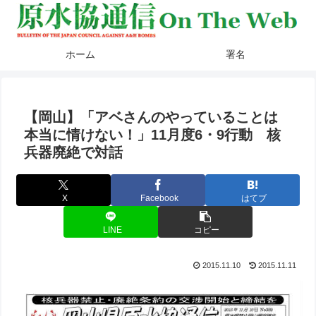
ホーム
署名
【岡山】「アベさんのやっていることは
本当に情けない！」11月度6・9行動 核
兵器廃絶で対話
X
Facebook
はてブ
LINE
コピー
2015.11.10
2015.11.11