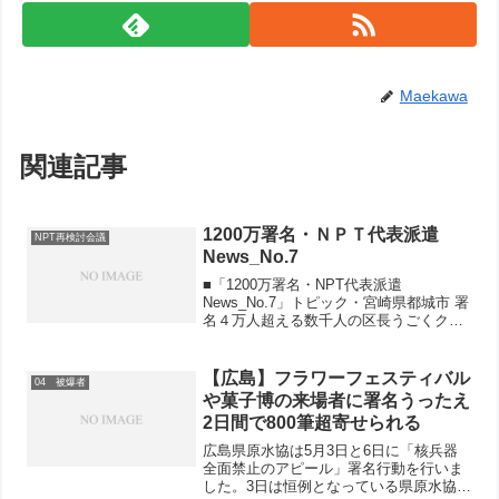
Maekawa
関連記事
1200万署名・ＮＰＴ代表派遣
NPT再検討会議
News_No.7
■「1200万署名・NPT代表派遣
News_No.7」トピック・宮崎県都城市 署
名４万人超える数千人の区長うごくクリ
ックするとダウンロードできます
↓091021_NPT_News_No7.pdf
【広島】フラワーフェスティバル
04 被爆者
や菓子博の来場者に署名うったえ
2日間で800筆超寄せられる
広島県原水協は5月3日と6日に「核兵器
全面禁止のアピール」署名行動を行いま
した。3日は恒例となっている県原水協・