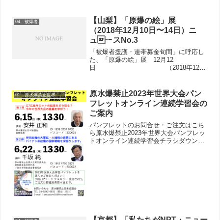
被団協・広島市原水協共催の署名行動。
40人が参加して1時間の行動で696筆が寄
せられました。2013ひろしまフラワーフ
【山梨】「原爆の絵」展
04 被爆者
ェスティバ...
（2018年12月10日〜14日）ニ
ュースNo.3
「被爆者援護・連帯募金旬間」に呼応し
た、「原爆の絵」展 12月12
日 （2018年12月
10日〜14日）ニュース
No.3 主催 山
梨県原水協 後援 山梨県原水爆被爆者
原水爆禁止2023年世界大会パン
01 原水爆禁止世界大会
の会「原爆の絵」を見た人々は、...
フレットオンライン連続学習会の
ご案内
パンフレットのお問合せ・ご注文はこち
ら原水爆禁止2023年世界大会パンフレッ
トオンライン連続学習会チラシダウンロ
ード
【京都】「私たちがNPT・ニュー