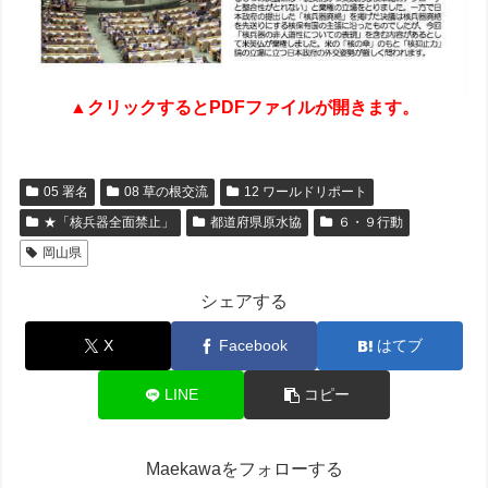
▲クリックするとPDFファイルが開きます。
05 署名
08 草の根交流
12 ワールドリポート
★「核兵器全面禁止」
都道府県原水協
６・９行動
岡山県
シェアする
X
Facebook
はてブ
LINE
コピー
Maekawaをフォローする