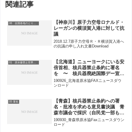
関連記事
【神奈川】原子力空母ロナルド・
06 全国各地のとりくみ
レーガンの横須賀入港に対して抗
議
2018.12.7原子力空母Ｒ・Ｒ横須賀入港へ
の抗議の申し入れ文書Download
【北海道】ニューヨークにいる安
01 原水爆禁止世界大会
倍首相、核兵器禁止条約に署名
を 〜 核兵器廃絶国際デー宣伝
行動 〜
190926_北海道原水協FAXニュースダウ
ンロード
【青森】核兵器禁止条約への署
05 署名
名・批准を求める意見書決議 青
森市議会で採択（自民党一部も賛
成）県内の決議自治体、3割を超
190930_青森県原水協Faxニュースダウン
えました！
ロード