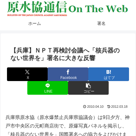
ホーム
署名
【兵庫】ＮＰＴ再検討会議へ「核兵器の
ない世界を」署名に大きな反響
X
Facebook
はてブ
LINE
コピー
2010.04.10
2012.03.18
兵庫県原水協（原水爆禁止兵庫県協議会）は9日夕方、神
戸市中央区の元町商店街で、原爆写真パネルを掲示し、
「核兵器のない世界を」国際署名への協力をよびかけま