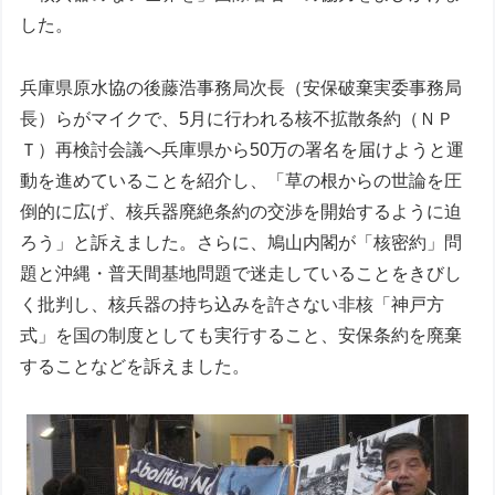
した。
兵庫県原水協の後藤浩事務局次長（安保破棄実委事務局
長）らがマイクで、5月に行われる核不拡散条約（ＮＰ
Ｔ）再検討会議へ兵庫県から50万の署名を届けようと運
動を進めていることを紹介し、「草の根からの世論を圧
倒的に広げ、核兵器廃絶条約の交渉を開始するように迫
ろう」と訴えました。さらに、鳩山内閣が「核密約」問
題と沖縄・普天間基地問題で迷走していることをきびし
く批判し、核兵器の持ち込みを許さない非核「神戸方
式」を国の制度としても実行すること、安保条約を廃棄
することなどを訴えました。