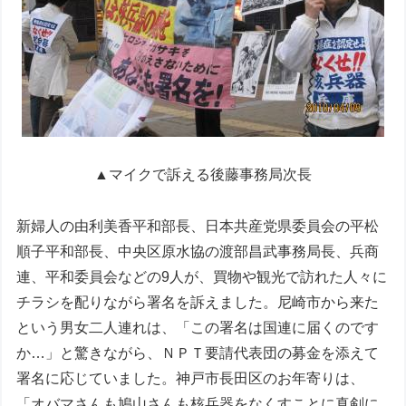
▲マイクで訴える後藤事務局次長
新婦人の由利美香平和部長、日本共産党県委員会の平松
順子平和部長、中央区原水協の渡部昌武事務局長、兵商
連、平和委員会などの9人が、買物や観光で訪れた人々に
チラシを配りながら署名を訴えました。尼崎市から来た
という男女二人連れは、「この署名は国連に届くのです
か…」と驚きながら、ＮＰＴ要請代表団の募金を添えて
署名に応じていました。神戸市長田区のお年寄りは、
「オバマさんも鳩山さんも核兵器をなくすことに真剣に