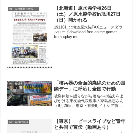
【北海道】原水協学校26日
01 原水爆禁止世界大会
（土）／原水協学校in旭川27日
（日）開かれる
191101_北海道原水協FAXニュースダウ
ンロードdownload free anime games
from xplay.me
「核兵器の全面的廃絶のための国
04 被爆者
際デー」に呼応し全国で行動
被爆体験を語りながら署名への協力をよ
びかける東友会代表理事の家島昌志さん
（9月26日、東京・有楽町イトシア前）
国連が定める「核兵器の全面的廃絶のた
めの国際デー」の9月26日、全国で呼応
した宣伝署名行動などがとりくまれまし
【東京】 ピースライブなど青年
NPT再検討会議
た。 東京では、日本...
と共同で宣伝（動画あり）