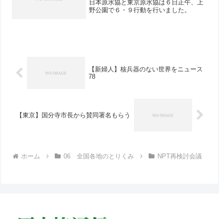
日本原水協と東京原水協は６日正午、上
野公園で６・９行動を行いました。
【新婦人】核兵器のない世界をニュース
78
【東京】国分寺市長から賛同署名もらう
ホーム
06 全国各地のとりくみ
NPT再検討会議