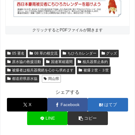
クリックするとPDFファイルが開きます
05 署名
08 草の根交流
ちひろカレンダー
グッズ
原水協の救援活動
国連軍縮週間
核兵器禁止条約
被爆者は核兵器廃絶を心から求めます
被爆２世・３世
都道府県原水協
岡山県
シェアする
X
Facebook
はてブ
LINE
コピー