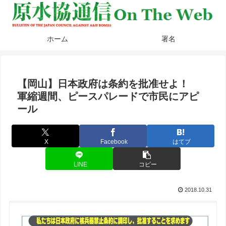
ホーム
署名
【岡山】日本政府は条約を批准せよ！
軍縮週間、ピースパレードで市民にアピ
ール
X
Facebook
はてブ
LINE
コピー
2018.10.31