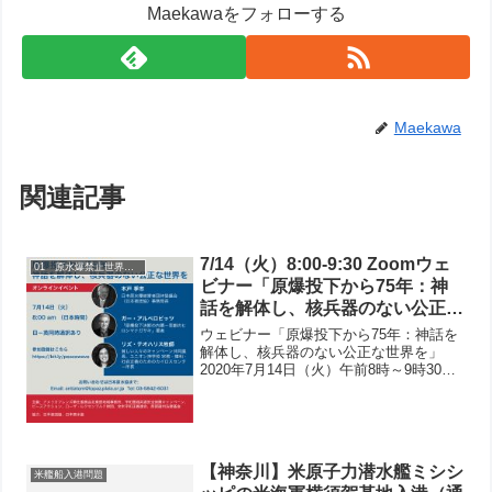
Maekawaをフォローする
Maekawa
関連記事
7/14（火）8:00-9:30 Zoomウェ
01 原水爆禁止世界大会
ビナー「原爆投下から75年：神
話を解体し、核兵器のない公正な
世界を」へご参加ください
ウェビナー「原爆投下から75年：神話を
解体し、核兵器のない公正な世界を」
2020年7月14日（火）午前8時～9時30分
（日本時間）今夏は広島・長崎への米国
の原爆投下から75周年です。核兵器のな
い公正な世界を目指して運動を構築する
中で、3人の...
【神奈川】米原子力潜水艦ミシシ
米艦船入港問題