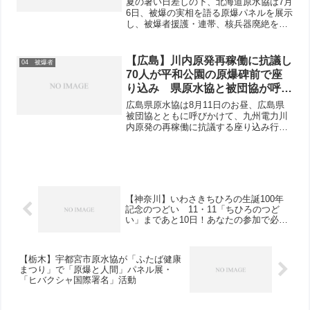
夏の暑い日差しの下、北海道原水協は7月
6日、被爆の実相を語る原爆パネルを展示
し、被爆者援護・連帯、核兵器廃絶を訴
える６・９行動を行いました。30分の行
動でしたが、署名24名分と募金1752円が
寄せられました。南相馬市からの避難者
【広島】川内原発再稼働に抗議し
04 被爆者
も署名・募金...
70人が平和公園の原爆碑前で座
り込み 県原水協と被団協が呼び
かける
広島県原水協は8月11日のお昼、広島県
被団協とともに呼びかけて、九州電力川
内原発の再稼働に抗議する座り込み行動
を平和公園原爆碑前でおこないました。
県原水協の川后代表理事（県労連議長）
は挨拶で「放射能の恐怖と隣り合わせに
生き続けてきたヒロシマ...
【神奈川】いわさきちひろの生誕100年
記念のつどい 11・11「ちひろのつど
い」まであと10日！あなたの参加で必ず
成功させよう
【栃木】宇都宮市原水協が「ふたば健康
まつり」で「原爆と人間」パネル展・
「ヒバクシャ国際署名」活動