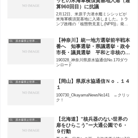
ッピの米海軍横須賀基地入港（通
算960回目）に抗議
2月12日、米原子力潜水艦ミシシッピが
米海軍横須賀基地に入港しました。トラ
ンプ政権の「核態勢見直し(NPR))」発表
後、最初の原潜入港です。核持ち込みの
可能性が強まる今後を考えれば、抗議行
動も新たな気持ちでおこないたいと思い
【神奈川】統一地方選挙前半戦本
01 原水爆禁止世界大会
ます。○日 時...
番へ 知事選挙・県議選挙・政令
市長・議員選挙 平和と非核の自
治体づくり 今年の神奈川県平和
190328_神奈川県原水協通信No.170ダウ
行進、準備進む
ンロード
【岡山】県原水協通信Ｎｏ．１４
01 原水爆禁止世界大会
１
100730_OkayamaNewsNo141 ←クリッ
ク！
【北海道】“核兵器のない世界の
01 原水爆禁止世界大会
扉をひらこう”ー大通公園で６・
９行動