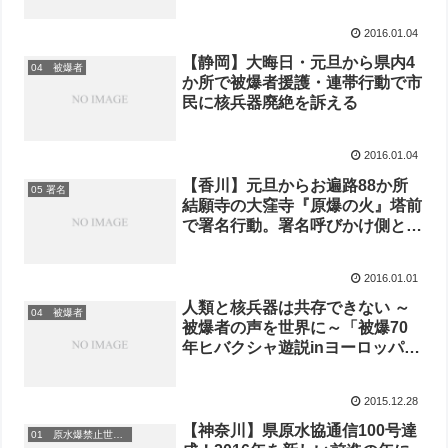
2016.01.04
【静岡】大晦日・元旦から県内4
04 被爆者
か所で被爆者援護・連帯行動で市
民に核兵器廃絶を訴える
2016.01.04
【香川】元旦からお遍路88か所
05 署名
結願寺の大窪寺『原爆の火』塔前
で署名行動。署名呼びかけ側と応
じてくれた方々の距離が近くなっ
てきたことを実感
2016.01.01
人類と核兵器は共存できない ～
04 被爆者
被爆者の声を世界に～「被爆70
年ヒバクシャ遊説inヨーロッパ」
報告集発行！
2015.12.28
【神奈川】県原水協通信100号達
01 原水爆禁止世界大会