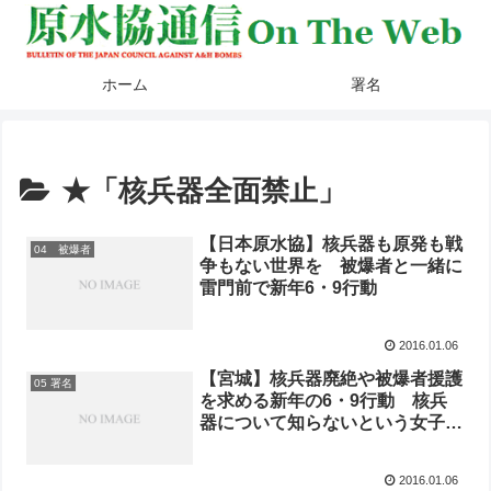
ホーム
署名
★「核兵器全面禁止」
【日本原水協】核兵器も原発も戦
04 被爆者
争もない世界を 被爆者と一緒に
雷門前で新年6・9行動
2016.01.06
【宮城】核兵器廃絶や被爆者援護
05 署名
を求める新年の6・9行動 核兵
器について知らないという女子中
学生と対話も
2016.01.06