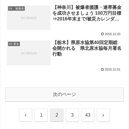
器廃絶のリレートークも
【神奈川】被爆者援護・連帯募金
04 被爆者
を成功させましょう 100万円目標
⇒2016年末まで/被災カレンダー
募金続々 神奈川民医連、多摩区
の女性、横浜北部原水協、新婦人
2015.12.03
県本部/新春署名行動をすべての
地域で/原子力空母ロナルド・レ
【栃木】県原水協第40回定期総
05 署名
ーガン 12月3日、横須賀基地に入
会開かれる 県北原水協毎月署名
港
行動
2015.12.01
次のページ
前
次
1
2
3
43
へ
へ