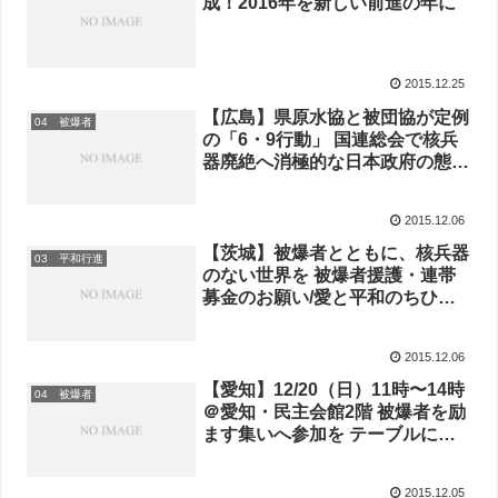
成！2016年を新しい前進の年に
2015.12.25
【広島】県原水協と被団協が定例
04 被爆者
の「6・9行動」 国連総会で核兵
器廃絶へ消極的な日本政府の態度
を告発
2015.12.06
【茨城】被爆者とともに、核兵器
03 平和行進
のない世界を 被爆者援護・連帯
募金のお願い/愛と平和のちひろ
カレンダーを常総市被災施設に贈
呈します
2015.12.06
【愛知】12/20（日）11時〜14時
04 被爆者
＠愛知・民主会館2階 被爆者を励
ます集いへ参加を テーブルに分
かれて被爆者の方のお話を聞きま
す 青年中心の被爆者支援、核兵
2015.12.05