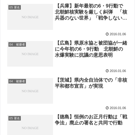
【兵庫】新年最初の6・9行動で
05 署名
北朝鮮核実験を厳しく糾弾 「核
兵器のない世界」「戦争しない日
本」の実現のために主権者として
意思表示するよう訴える
2016.01.06
【広島】県原水協と被団協が一緒
04 被爆者
に今年初の6・9行動 北朝鮮の
水爆実験に抗議の意思表明
2016.01.06
【茨城】県内全自治体での「非核
04 被爆者
平和都市宣言」が実現
2016.01.06
【徳島】恒例のお正月行動は「戦
05 署名
争法」廃止の署名と共同で行動