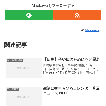
Maekawaをフォローする
Maekawa
関連記事
【広島】子や孫のためにもと署名
NPT再検討会議
広島県原水協と広島県被団協は10月6
日、広島市中区で、来年ニューヨークで
開かれるNPT（核不拡散条約）再検討会
議に提出する「核兵器のない世界を」国
際署名と同会議に広島から代表団を派遣
するための募金にとりくみました。
生誕100年 ちひろカレンダー普及
04 被爆者
ニュース NO.1