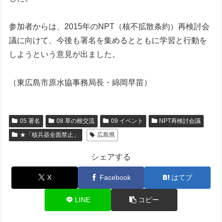
参加者からは、2015年のNPT（核不拡散条約）再検討会
議に向けて、今後も署名を集めるとともに学習と行動を
しようという意見が出ました。
（東広島市原水協事務局長・綿岡早苗）
05 署名
08 草の根交流
09 イベント
NPT再検討会議
★「核兵器全面禁止」
広島県
シェアする
X
Facebook
はてブ
LINE
コピー