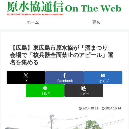
ホーム
署名
【広島】東広島市原水協が「酒まつり」
会場で「核兵器全面禁止のアピール」署
名を集める
X
Facebook
はてブ
LINE
コピー
2014.10.11
2014.10.14