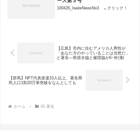
ース第３号
100426_IwateNewsNo3 ←クリック！
【広島】市内に住むアメリカ人男性が
「あなた方のやっていることは当然だ」
と署名―県原水協と被団協が6･9行動
【群馬】NPT代表派遣10人以上、署名県
民人口1割20万筆突破をなんとしても
ホーム
05 署名