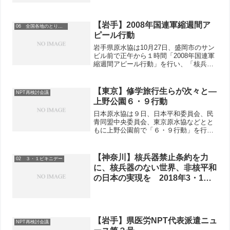
【岩手】2008年国連軍縮週間ア
06 全国各地のとりくみ
ピール行動
岩手県原水協は10月27日、盛岡市のサン
ビル前で正午から１時間「2008年国連軍
縮週間アピール行動」を行い、「核兵器
のない世界を」国際署名を呼びかけまし
た。
【東京】修学旅行生らが次々と―
NPT再検討会議
上野公園６・９行動
日本原水協は９日、日本平和委員会、民
青同盟中央委員会、東京原水協などとと
もに上野公園前で「６・９行動」を行い
ました。２０１０年ＮＰＴ（核不拡散条
約）再検討会議に向けて新国際署名「核
兵器のない世界」を呼びかけるも
【神奈川】核兵器禁止条約を力
02 ３・１ビキニデー
の。 ...
に、核兵器のない世界、非核平和
の日本の実現を 2018年3・1ビ
キニデーに参加しよう
【岩手】県医労NPT代表派遣ニュ
NPT再検討会議