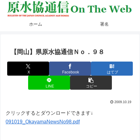
ホーム
署名
【岡山】県原水協通信Ｎｏ．９８
X
Facebook
はてブ
LINE
コピー
2009.10.19
クリックするとダウンロードできます↓
091019_OkayamaNewsNo98.pdf