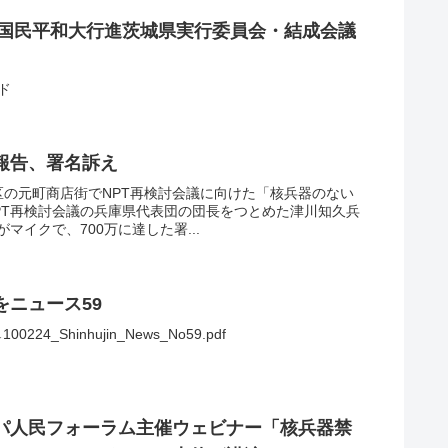
止国民平和大行進茨城県実行委員会・結成会議
ド
報告、署名訴え
区の元町商店街でNPT再検討会議に向けた「核兵器のない
PT再検討会議の兵庫県代表団の団長をつとめた津川知久兵
イクで、700万に達した署...
ニュース59
_Shinhujin_News_No59.pdf
パ人民フォーラム主催ウェビナー「核兵器禁