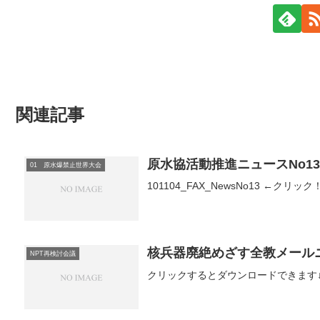
関連記事
原水協活動推進ニュースNo1
01 原水爆禁止世界大会
101104_FAX_NewsNo13 ←クリック
核兵器廃絶めざす全教メールニ
NPT再検討会議
クリックするとダウンロードできます↓09113