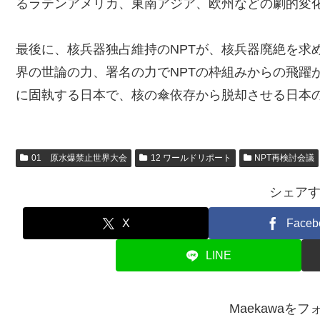
るラテンアメリカ、東南アジア、欧州などの劇的変
最後に、核兵器独占維持のNPTが、核兵器廃絶を求
界の世論の力、署名の力でNPTの枠組みからの飛躍
に固執する日本で、核の傘依存から脱却させる日本
01 原水爆禁止世界大会
12 ワールドリポート
NPT再検討会議
シェア
X
Faceb
LINE
Maekawaを