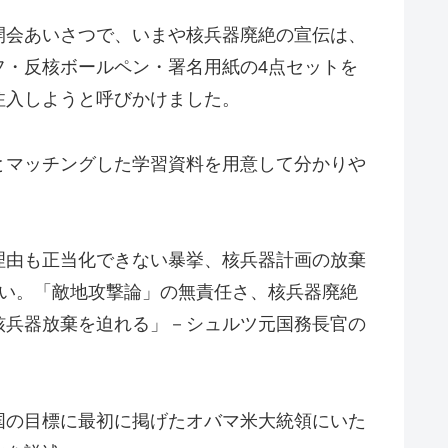
開会あいさつで、いまや核兵器廃絶の宣伝は、
フ・反核ボールペン・署名用紙の4点セットを
注入しようと呼びかけました。
とマッチングした学習資料を用意して分かりや
理由も正当化できない暴挙、核兵器計画の放棄
ない。「敵地攻撃論」の無責任さ、核兵器廃絶
核兵器放棄を迫れる」－シュルツ元国務長官の
国の目標に最初に掲げたオバマ米大統領にいた