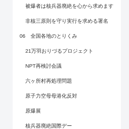
被爆者は核兵器廃絶を心から求めます
非核三原則を守り実行を求める署名
06 全国各地のとりくみ
21万羽おりづるプロジェクト
NPT再検討会議
六ヶ所村再処理問題
原子力空母母港化反対
原爆展
核兵器廃絶国際デー