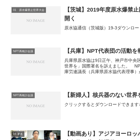
【茨城】2019年度原水爆禁
01 原水爆禁止世界大会
開く
原水協通信（茨城版）19-3ダウンロー
【兵庫】NPT代表団の活動を
NPT再検討会議
兵庫県原水協は9日正午、神戸市中央
世界を」国際署名を訴えました。 N
庫労連議長（兵庫県原水協代表理事）がマ
【新婦人】核兵器のない世界を
NPT再検討会議
クリックするとダウンロードできます↓100224
【動画あり】アジアヨーロッ
05 署名