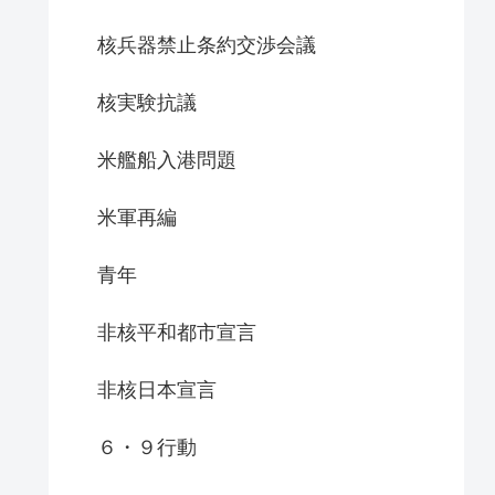
核兵器禁止条約交渉会議
核実験抗議
米艦船入港問題
米軍再編
青年
非核平和都市宣言
非核日本宣言
６・９行動