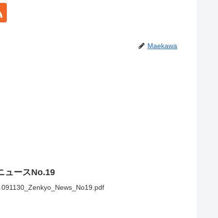
Maekawa
3
！
ュースNo.19
0_Zenkyo_News_No19.pdf