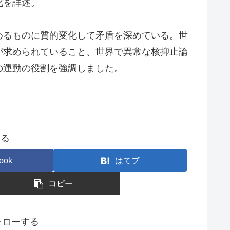
化を詳述。
めるものに質的変化して矛盾を深めている。世
が求められていること、世界で異常な核抑止論
の運動の役割を強調しました。
する
ook
はてブ
コピー
フォローする