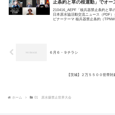
止条約と草の根運動」でオー
210416_AEPF「核兵器禁止条約と
日本原水協活動交流ニュース（PDF
ビナーテーマ 核兵器禁止条約（TPNW）
６月６・９チラシ
【茨城】２万５５００世帯対
ホーム
01 原水爆禁止世界大会