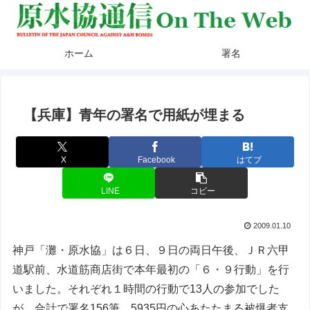
ホーム
署名
【兵庫】青年の署名で用紙が埋まる
X
Facebook
はてブ
LINE
コピー
2009.01.10
神戸「灘・原水協」は６日、９日の両日午後、ＪＲ六甲
道駅前、水道筋商店街で本年最初の「６・９行動」を行
いました。それぞれ１時間の行動で13人の参加でした
が、合計で署名156筆、5935円の心あたたまる被爆者支