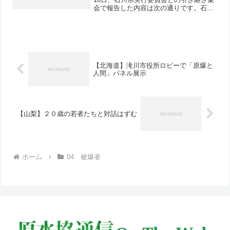
会で報告した内容は次の通りです。石川
県の「国民平和大行進」のみなさん、こ
んにちは！「国民平和大行進」富山県実
行委員会から、2018年原水爆禁止国民平
和大行進「富山→広...
【北海道】滝川市役所ロビーで「原爆と
人間」パネル展示
【山梨】２０歳の若者たちと対話はずむ
ホーム
04 被爆者