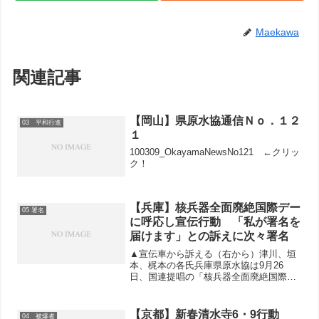
Maekawa
関連記事
【岡山】県原水協通信Ｎｏ．１２
03 平和行進
１
100309_OkayamaNewsNo121 ←クリッ
ク！
【兵庫】核兵器全面廃絶国際デー
05 署名
に呼応し宣伝行動 「私が署名を
届けます」との訴えに次々署名
▲宣伝車から訴える（右から）津川、垣
本、梶本の各氏兵庫県原水協は9月26
日、国連提唱の「核兵器全面廃絶国際デ
ー」として神戸大丸前で署名宣伝行動を
おこないました。行動には兵庫労連、高
教組、兵庫教組、民医連、新婦人、兵商
【京都】新春清水寺6・9行動
04 被爆者