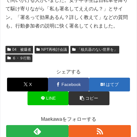
で問いかける人がいました。女子中学生は自転車を降り
て駆け寄りながら「私も署名してええのん？」とサイ
ン。「署名って効果あるん？詳しく教えて」などの質問
も。行動参加者の説明に快く署名してくれました。
04 被爆者
NPT再検討会議
「核兵器のない世界を」
６・９行動
シェアする
X
Facebook
はてブ
LINE
コピー
Maekawaをフォローする