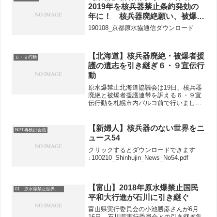
連、平和委、共産党県委員...
2019年を核兵器禁止条約発効の
年に！ 核兵器廃絶願い、被爆者
はげますつどいで交流
190108_京都原水協通信ダウンロード
【北海道】核兵器廃絶・被爆者援
６・９行動
護の遺志を引き継ぎ６・９宣伝行
動
原水爆禁止北海道協議会は19日、核兵器
廃絶と被爆者援護連帯を訴える６・９宣
伝行動を札幌市内パルコ前で行いまし
た。 宣伝行動に先だって、伊藤一長長
崎市長が銃撃で命を奪われたことに対し
て、深い憤りと怒りを感じるとともに、
【新婦人】核兵器のない世界をニ
NPT再検討会議
核兵器廃絶・被爆者援護の...
ュース54
クリックするとダウンロードできます
↓100210_Shinhujin_News_No54.pdf
【富山】2018年原水爆禁止国民
01 原水爆禁止世界大会
平和大行進が石川に引き継ぐ
富山県実行委員会の小池勝彦さんが6月
16日、石川県実行委員会との引き継ぎ集