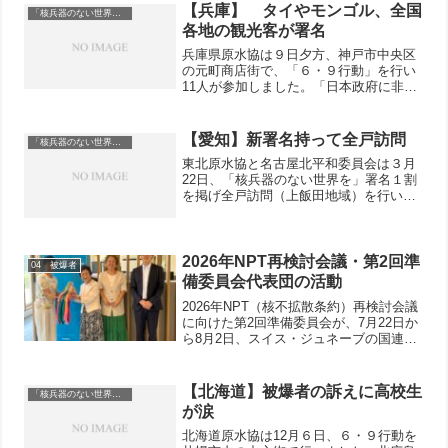
【兵庫】 タイやモンゴル、全国
「核兵器のない世界を」
各地の観光客が署名
兵庫県原水協は９日夕方、神戸市中央区
の元町商店街で、「６・９行動」を行い
11人が参加しました。「日本政府に非核
日本宣言をさせ、核兵器廃絶のイニシア
チブをとらせよう」などと訴え、署名を
呼びかけました。
【愛知】新署名持って全戸訪問
「核兵器のない世界を」
東北原水協と名古屋北平和委員会は３月
22日、「核兵器のない世界を」署名１割
を掲げ全戸訪問（上飯田地域）を行いま
した。
2026年NPT再検討会議・第2回準
04 被爆者
備委員会代表団の活動
2026年NPT（核不拡散条約）再検討会議
に向けた第2回準備委員会が、7月22日か
ら8月2日、スイス・ジュネーブの国連本
部で開催されています。原水爆禁止日本
協議会（日本原水協）からは、土田弥生
事務局次長、嶋田侑飛担当常任理事が参
【北海道】被爆者の訴えに高校生
「核兵器のない世界を」
加しています...
が涙
北海道原水協は12月６日、６・９行動を