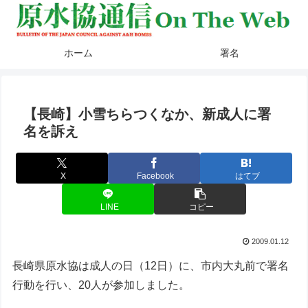
ホーム
署名
【長崎】小雪ちらつくなか、新成人に署
名を訴え
X
Facebook
はてブ
LINE
コピー
2009.01.12
長崎県原水協は成人の日（12日）に、市内大丸前で署名
行動を行い、20人が参加しました。