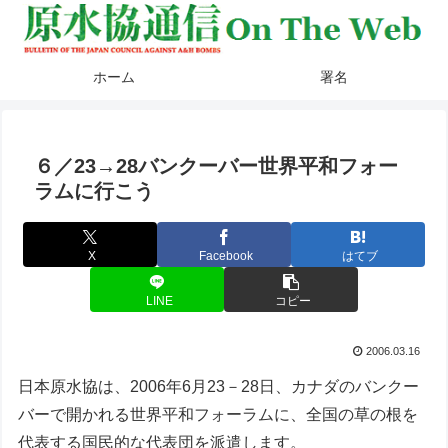
ホーム
署名
６／23→28バンクーバー世界平和フォー
ラムに行こう
X
Facebook
はてブ
LINE
コピー
2006.03.16
日本原水協は、2006年6月23－28日、カナダのバンクー
バーで開かれる世界平和フォーラムに、全国の草の根を
代表する国民的な代表団を派遣します。