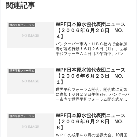
関連記事
WPF日本原水協代表団ニュース
世界平和フォーラム
【２００６年６月２６日 NO.
４】
バンクーバー市内・ＵＢＣ校内で全参加
者が署名行動！６月２６日（月）、世界
平和フォーラム４日目の午前中。バンク
ーバー市内最大のターミナル、ウォータ
ーフロント駅周辺とＵＢＣ（ブリティッ
シュコロンビア大学）の２ヵ所で、全団
WPF日本原水協代表団ニュース
世界平和フォーラム
員が参加して「すみやか」...
【２００６年６月２３日 NO.
１】
世界平和フォーラム開会。開会式に元気
に参加！６月２３日午後7時、バンクーバ
ー市内で世界平和フォーラム開会式が開
かれました。会場となったオーフューム
シアターは、中世を思わせる壁画が天井
に描かれた、2000人以上収容できるオペ
WPF日本原水協代表団ニュース
世界平和フォーラム
ラ劇場。長旅の疲れ...
【２００６年６月２８日 NO.
６】
ＷＰＦの成果を８月の世界大会、10月国