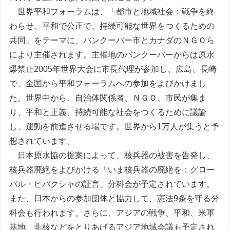
世界平和フォーラムは、「都市と地域社会：戦争を終
わらせ、平和で公正で、持続可能な世界をつくるための
共同」をテーマに、バンクーバー市とカナダのＮＧＯら
により主催されます。主催地のバンクーバーからは原水
爆禁止2005年世界大会に市長代理が参加し、広島、長崎
で、全国から平和フォーラムへの参加をよびかけまし
た。世界中から、自治体関係者、ＮＧＯ、市民が集ま
り、平和と正義、持続可能な社会をつくるために議論
し、運動を前進させる場です。世界から1万人が集うと予
想されています。
日本原水協の提案によって、核兵器の被害を告発し、
核兵器廃絶をよびかける「いま核兵器の廃絶を：グロー
バル・ヒバクシャの証言」分科会が予定されています。
また、日本からの参加団体と協力して、憲法9条を守る分
科会も行われます。さらに、アジアの戦争、平和、米軍
基地、非核などをとりあげるアジア地域会議も予定され