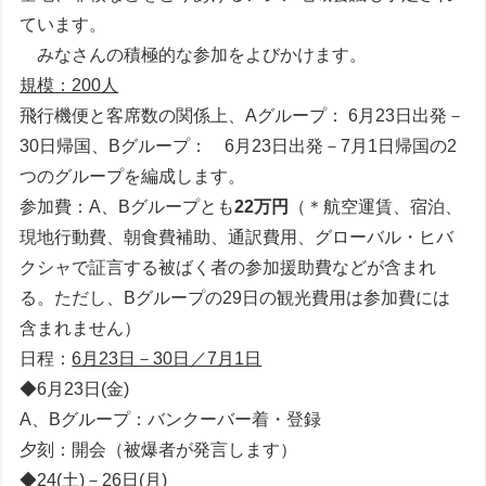
ています。
みなさんの積極的な参加をよびかけます。
規模：200人
飛行機便と客席数の関係上、Aグループ： 6月23日出発－
30日帰国、Bグループ： 6月23日出発－7月1日帰国の2
つのグループを編成します。
参加費：A、Bグループとも
22万円
（＊航空運賃、宿泊、
現地行動費、朝食費補助、通訳費用、グローバル・ヒバ
クシャで証言する被ばく者の参加援助費などが含まれ
る。ただし、Bグループの29日の観光費用は参加費には
含まれません）
日程：
6月23日－30日／7月1日
◆6月23日(金)
A、Bグループ：バンクーバー着・登録
夕刻：開会（被爆者が発言します）
◆24(土)－26日(月)