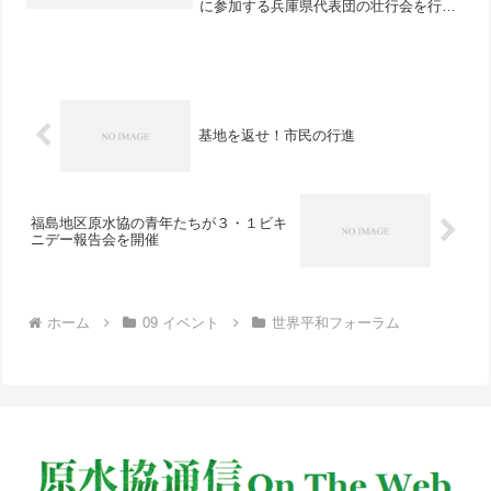
に参加する兵庫県代表団の壮行会を行
い、県下各地・団体から35人が参加し激
励しました。冒頭、12人の代表団の団長
をつとめる津川知久・兵庫労連議長（兵
庫県原水協代表理事）...
基地を返せ！市民の行進
福島地区原水協の青年たちが３・１ビキ
ニデー報告会を開催
ホーム
09 イベント
世界平和フォーラム