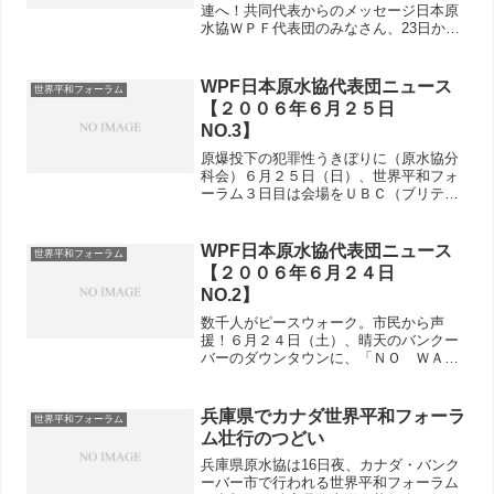
連へ！共同代表からのメッセージ日本原
水協ＷＰＦ代表団のみなさん、23日から
開催されてきた世界平和フォーラムも、
本日（28日）で閉会式を迎えます。明日
朝にはＡコースの参加者が帰国します。
WPF日本原水協代表団ニュース
世界平和フォーラム
代表団全員が集まる...
【２００６年６月２５日
NO.3】
原爆投下の犯罪性うきぼりに（原水協分
科会）６月２５日（日）、世界平和フォ
ーラム３日目は会場をＵＢＣ（ブリティ
ッシュコロンビア大学）に移し、アジア
地域会議をはじめ多彩な分科会が開かれ
ました。日本原水協が主催した分科会
WPF日本原水協代表団ニュース
世界平和フォーラム
「広島・長崎の悲劇」には、...
【２００６年６月２４日
NO.2】
数千人がピースウォーク。市民から声
援！６月２４日（土）、晴天のバンクー
バーのダウンタウンに、「ＮＯ ＷＡ
Ｒ！」「ＮＯ ＮＵＣＬＥＡＲ ＷＥＡ
ＰＯＮＳ！」のピースコールや、「アメ
イジンググレイス」「Ｗｅ Ｓｈａｌ
兵庫県でカナダ世界平和フォーラ
世界平和フォーラム
ｌ Ｏｖｅｒｃｏｍｅ」の歌声が...
ム壮行のつどい
兵庫県原水協は16日夜、カナダ・バンク
ーバー市で行われる世界平和フォーラム