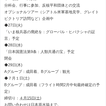
分科会、行事に参加、反核平和団体との交流
オプショナルツアー（シアトル米軍基地見学、グレイト
ビクトリア訪問など）企画中
◆27日(火)
「いま核兵器の廃絶を：グローバル・ヒバクシャの証
言」予定
◆28日(水)
「日本国憲法第9条：人類共通の宝」予定
閉会
◆29日(木)
Aグループ：成田着、Bグループ：観光
◆７月１日(土)
Bグループ：成田着（フライト時間2月中旬最終確定の予
定）
締切り：
４月15日(土)
お問い合わせは日本原水協まで。