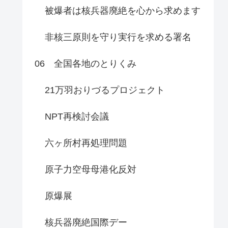
被爆者は核兵器廃絶を心から求めます
非核三原則を守り実行を求める署名
06 全国各地のとりくみ
21万羽おりづるプロジェクト
NPT再検討会議
六ヶ所村再処理問題
原子力空母母港化反対
原爆展
核兵器廃絶国際デー