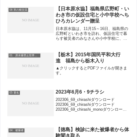
【日本原水協】福島県広野町・い
08 草の根交流
わき市の仮設住宅と小中学校へち
ひろカレンダー贈呈
日本原水協は、11月15～16日、福島県の
広野町といわき市を訪れ、仮設住宅で暮
らす被災者のみなさんや小中学校に、全
国から寄せられた被災地支援募金で2018
年版いわさきちひろカレンダーを贈呈し
ました。日本原水協の安井正和事務局
【栃木】2015年国民平和大行
01 原水爆禁止世界大会
長・梶原渉事務局...
進 福島から栃木入り
▲クリックするとPDFファイルが開きま
す。
2023年6月6・9チラシ
05 署名
202306_69_chirashiダウンロード
202306_69_chirashiダウンロード
202306_69_chirashi_monoダウンロード
202306_69_chirashi_monoダウンロード
【徳島】検診に来た被爆者から体
04 被爆者
験聞き取る