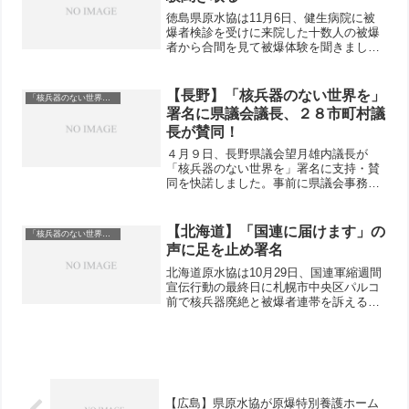
徳島県原水協は11月6日、健生病院に被
爆者検診を受けに来院した十数人の被爆
者から合間を見て被爆体験を聞きまし
た。県原爆被爆者の会の高橋博会長は、
「被爆者予算は1500億円あるのに、使う
のは1200億円にとどめている」と厚生労
【長野】「核兵器のない世界を」
「核兵器のない世界を」
働省を批判。アメ...
署名に県議会議長、２８市町村議
長が賛同！
４月９日、長野県議会望月雄内議長が
「核兵器のない世界を」署名に支持・賛
同を快諾しました。事前に県議会事務局
と調整したうえで、今日面談しての要請
になったものです。県原水協からは堀内
事務局長、遠藤事務局次長と窪田事務局
【北海道】「国連に届けます」の
「核兵器のない世界を」
次長の３名で議長室を訪ねま...
声に足を止め署名
北海道原水協は10月29日、国連軍縮週間
宣伝行動の最終日に札幌市中央区パルコ
前で核兵器廃絶と被爆者連帯を訴える宣
伝行動を行いました。時折、右翼の街頭
宣伝カーも賑やかに行き交う昼下がり、
「核兵器廃絶条約をむすばせよう」と呼
びかけるビラを配り、...
【広島】県原水協が原爆特別養護ホーム