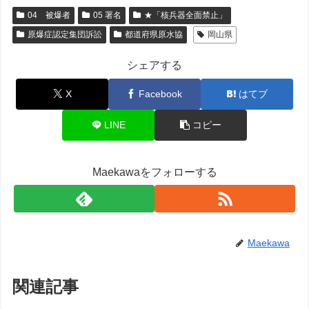
04 被爆者
05 署名
★「核兵器全面禁止」
原爆症認定集団訴訟
都道府県原水協
岡山県
シェアする
X
Facebook
はてブ
LINE
コピー
Maekawaをフォローする
Maekawa
関連記事