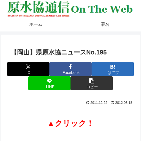
ホーム
署名
【岡山】県原水協ニュースNo.195
X
Facebook
はてブ
LINE
コピー
2011.12.22
2012.03.18
▲クリック！