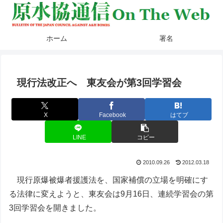
ホーム
署名
現行法改正へ 東友会が第3回学習会
X
Facebook
はてブ
LINE
コピー
2010.09.26
2012.03.18
現行原爆被爆者援護法を、国家補償の立場を明確にす
る法律に変えようと、東友会は9月16日、連続学習会の第
3回学習会を開きました。