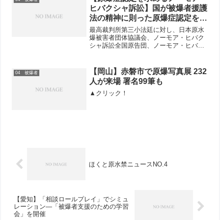
芸太田町、北広島町の...
ヒバクシャ訴訟】国が被爆者援護
法の精神に則った原爆症認定を行
うよう裁判所の公正な判断を要請
最高裁判所第三小法廷に対し、日本原水
する署名への協力のお願い
爆被害者団体協議会、ノーモア・ヒバク
シャ訴訟全国原告団、ノーモア・ヒバク
（2018年12月末〆切）
シャ訴訟全国弁護団、あいち被爆者支援
ネットワーク、被爆者支援広島ネットワ
ークの5団体連名の署名が要請されまし
【岡山】赤磐市で原爆写真展 232
04 被爆者
た。ノーモア・ヒバクシャ...
人が来場 署名99筆も
▲クリック！
ほくと原水禁ニュースNO.4
【愛知】「相談ロールプレイ」でシミュ
レーション―「被爆者支援のための学習
会」を開催