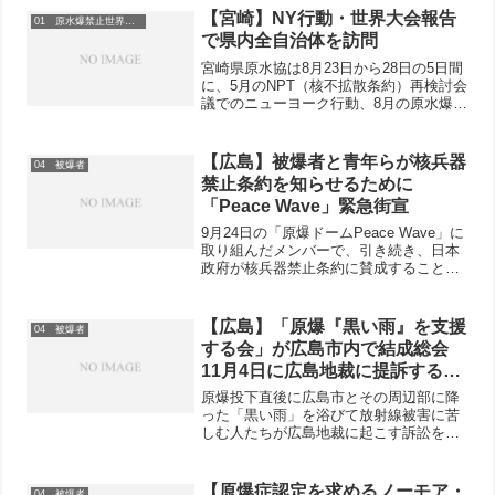
たたかいについて学習し交流しました。
【宮崎】NY行動・世界大会報告
01 原水爆禁止世界大会
で県内全自治体を訪問
宮崎県原水協は8月23日から28日の5日間
に、5月のNPT（核不拡散条約）再検討会
議でのニューヨーク行動、8月の原水爆禁
止世界大会への参加報告を持って、県内
全ての26自治体を訪問しました。この自
治体キャラバン行動には、NPT参加の14
【広島】被爆者と青年らが核兵器
04 被爆者
名をは...
禁止条約を知らせるために
「Peace Wave」緊急街宣
9月24日の「原爆ドームPeace Wave」に
取り組んだメンバーで、引き続き、日本
政府が核兵器禁止条約に賛成することを
求める行動をしたいと相談をしていまし
た。10月には、総選挙があるからこそ、
核兵器禁止条約を知らせるため、10月9
【広島】「原爆『黒い雨』を支援
04 被爆者
日に緊急...
する会」が広島市内で結成総会
11月4日に広島地裁に提訴するこ
とを確認
原爆投下直後に広島市とその周辺部に降
った「黒い雨」を浴びて放射線被害に苦
しむ人たちが広島地裁に起こす訴訟を支
援するため、10月24日午後、「原爆『黒
い雨』を支援する会」が広島市内で結成
されました。結成総会には、広島市や安
【原爆症認定を求めるノーモア・
04 被爆者