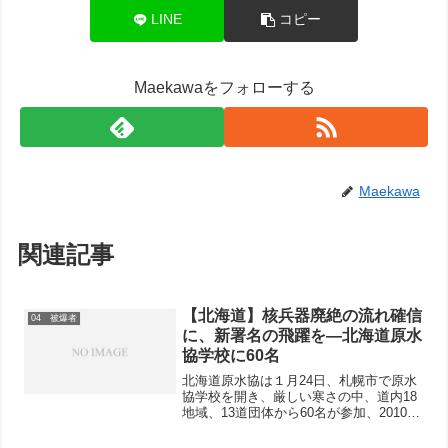
LINE
コピー
Maekawaをフォローする
Maekawa
関連記事
【北海道】核兵器廃絶の流れ確信
04 被爆者
に、新署名の飛躍を―北海道原水
協学校に60名
北海道原水協は１月24日、札幌市で原水
協学校を開き、厳しい寒さの中、道内18
地域、13道団体から60名が参加、2010年
ＮＰＴ再検討会議に向けた新署名の意
義、原爆症認定集団訴訟問題と被爆者の