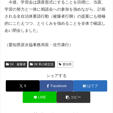
今後、学習会は講座形式にすることを目標に、当面、
学習の努力と一体に相談会への参加を強めながら、計画
される全自治体要請行動（被爆者行脚）の提案にも積極
的にこたえつつ、とりくみを強めることを全体で確認し
あい閉会しました。
（愛知県原水協事務局長・佐竹康行）
04 被爆者
08 草の根交流
愛知県
シェアする
X
Facebook
はてブ
LINE
コピー