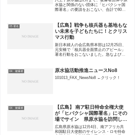
水協と関係のない団体に「ヒバクシャ国
際署名」の要請をおこない、合計で800
枚の署名用紙を預かってもらいました。
これから八王子の被爆者団体の869会の
役員の方と相談する機会をもち署名運動
【広島】戦争も核兵器も基地もな
05 署名
の相談をおこないま...
い未来を子どもたちに！とクリス
マス行動
新日本婦人の会広島県本部は12月25日、
元安橋で「核兵器全面禁止のアピール」
署名行動をおこないました。急なよびか
けにもかかわらず11人が集まりました。
クリスマスということでサンタの帽子を
かぶったり、NPT（核不拡散条約）再検
原水協活動推進ニュースNo8
04 被爆者
討会議ニューヨー...
101013_FAX_NewsNo8 ←クリック！
【広島】 南ア駐日特命全権大使
04 被爆者
が「ヒバクシャ国際署名」にその
場でサイン 県原水協を訪問し和
やかに懇談 自由のために女性の
広島県原水協は12月4日、南アフリカ共
活躍を強調
和国駐日大使館のサイレンス・ロモ特命