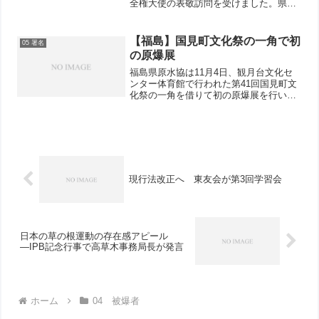
全権大使の表敬訪問を受けました。県原
水協は22人が参加して歓迎しました。最
初に高橋信雄代表理事が歓迎挨拶、続い
て古田が、「核兵器全面禁止・廃絶のた
【福島】国見町文化祭の一角で初
05 署名
めに―ヒロシマ・ナガ...
の原爆展
福島県原水協は11月4日、観月台文化セ
ンター体育館で行われた第41回国見町文
化祭の一角を借りて初の原爆展を行い、
100人以上が見学。高齢者が多い中、熱
心に見る親子連れの姿もあり、「原爆を
落とされた国が原発を持ったことは間違
い」「こんな事故が...
現行法改正へ 東友会が第3回学習会
日本の草の根運動の存在感アピール
―IPB記念行事で高草木事務局長が発言
ホーム
04 被爆者