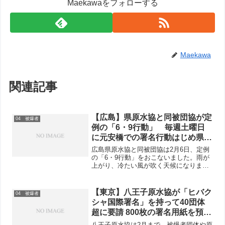
Maekawaをフォローする
Maekawa
関連記事
【広島】県原水協と同被団協が定
04 被爆者
例の「6・9行動」 毎週土曜日
に元安橋での署名行動はじめ県内
各地で署名を強化
広島県原水協と同被団協は2月6日、定例
の「6・9行動」をおこないました。雨が
上がり、冷たい風が吹く天候になりまし
たが、19人が参加し、59人分が寄せられ
ました。原水協の高橋代表理事と被団協
の大越事務局長がマイクを握り、いよい
【東京】八王子原水協が「ヒバク
04 被爆者
よ3月に核兵器禁...
シャ国際署名」を持って40団体
超に要請 800枚の署名用紙を預か
ってもらう
八王子原水協は2月まで、被爆者団体や原