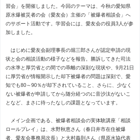
習会」を開催しました。今回のテーマは、今秋の愛知県
原水爆被災者の会（愛友会）主催の「被爆者相談会」へ
のサポート活動です。学習会には、愛友会の役員3人が参
加しました。
はじめに愛友会副理事長の堀三郎さんが認定申請の現
状と会の相談活動の様子などを報告。勝訴してきた司法
の水準と厚労省との間での乖離の深刻な現状や、9月21日
に厚労省が情報開示した却下被爆者の問題は深刻で、愛
知でも80～90％が却下されていること、さらに、少なく
ない被爆者が申請してから随分経つのに音沙汰がないこ
となど、まさに待ったなしの課題となっています。
メイン企画である、被爆者相談会の実体験講座「相談
ロールプレイ」は、水野秋恵さん（春日井市在住被爆
者、愛友会事務局次長）と大村義則さん（県原水協代表