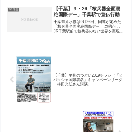
だったので、私たちは2階にいたことにな
ります（日本では一番下の階を1階と言い
【千葉】９・26「核兵器全面廃
05 署名
ます）。笠木さんが今...
絶国際デー」千葉駅で宣伝行動
千葉県原水協は9月26日、国連が定めた
「核兵器全面廃絶国際デー」に呼応し、
JR千葉駅前で核兵器のない世界を実現す
るためにアピール署名運動をおこないま
した。これには新婦人、千葉土建、民医
連、平和委員会、共産党などから27人が
参加、1時間で今年...
【千葉】平和のつどい2019チラシ（「ヒ
バクシャ国際署名」キャンペーンリーダ
ー林田光弘さん講演）