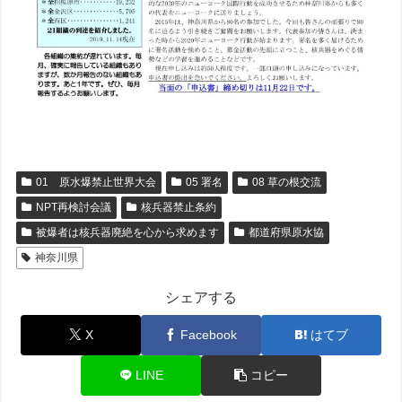
01 原水爆禁止世界大会
05 署名
08 草の根交流
NPT再検討会議
核兵器禁止条約
被爆者は核兵器廃絶を心から求めます
都道府県原水協
神奈川県
シェアする
X
Facebook
はてブ
LINE
コピー