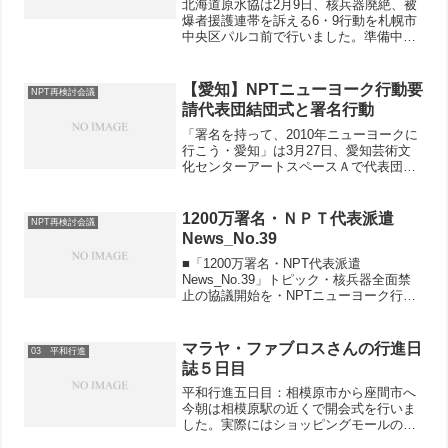
北海道原水協は2月9日、核兵器廃絶、被
爆者援護連帯を訴える6・9行動を札幌市
中央区パルコ前で行いました。準備中
に、被爆の惨状を伝える4枚の原爆パネル
に足を止めたカナダの青年が、『オー、
ナガサキ』と声をあげ、「シグネチャー
【愛知】NPTニューヨーク行動要
NPT再検討会議
プリーズ」に応じて快...
請代表団結団式と署名行動
「署名を持って、2010年ニューヨークに
行こう・愛知」は3月27日、愛知芸術文
化センターアートスペースＡで代表団結
団式を行いました。結団式では、情勢報
告に立った澤田昭二さん（県原水協理事
長）が「米国を初めとした核保有国と日
1200万署名・ＮＰＴ代表派遣
NPT再検討会議
本が核抑止力論から...
News_No.39
■「1200万署名・NPT代表派遣
News_No.39」トピック・核兵器全面禁
止の協議開始を・NPTニューヨーク行動
要請代表団結団式と署名行動―愛知・毎
日曜日に宣伝計画し一気に達成へ―広島
100331_NPT_News_No39 ←クリック...
マラヤ・ファブロスさんの行進日
03 平和行進
誌５日目
平和行進五日目：相模原市から座間市へ
今朝は相模原駅の近くで開会式を行いま
した。実際にはショッピングモールの入
り口に繋がっている外側の遊歩道の場所