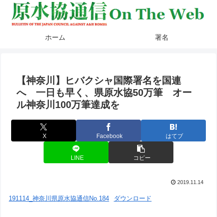
ホーム
署名
【神奈川】ヒバクシャ国際署名を国連
へ 一日も早く、県原水協50万筆 オー
ル神奈川100万筆達成を
X
Facebook
はてブ
LINE
コピー
2019.11.14
191114_神奈川県原水協通信No.184
ダウンロード