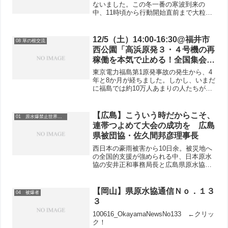
ないました。この冬一番の寒波到来の
中、11時頃から行動開始直前まで大粒の
雪が降り、いつもより人通りも少なく、
どうなることかと思いましたが、14人が
参加し、「ヒバクシャ国際署名」41人分
12/5（土）14:00-16:30@福井市
08 草の根交流
とカンパ1,00...
西公園「高浜原発３・４号機の再
稼働を本気で止める！全国集会」
へ参加を
東京電力福島第1原発事故の発生から、4
年と8か月が経ちました。しかし、いまだ
に福島では約10万人あまりの人たちがふ
るさとを奪われ、県内外での避難生活を
余儀なくされています。福島第1原発事故
は収束しておらず、原因究明すらできて
【広島】こういう時だからこそ、
01 原水爆禁止世界大会
いない一方で、九...
連帯つよめて大会の成功を 広島
県被団協・佐久間邦彦理事長
西日本の豪雨被害から10日余。被災地へ
の全国的支援が強められる中、日本原水
協の安井正和事務局長と広島県原水協の
古田文和事務局長は、7月19日、広島市
内の被爆者団体にお見舞い金を届け、県
団体には原水爆禁止世界大会実行委員会
【岡山】県原水協通信Ｎｏ．１３
04 被爆者
の「アピール」を持参...
３
100616_OkayamaNewsNo133 ←クリッ
ク！