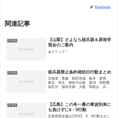
Maekawa
関連記事
【山梨】さよなら核兵器＆原発学
05 署名
習会のご案内
▲クリック！
核兵器禁止条約発効日行動まとめ
05 署名
北海道 青森 秋田茨城 栃木 群馬
東京 埼玉 神奈川山梨 新潟 長野愛
知石川 福井京都 大阪 和歌山 兵庫
岡山 広島 鳥取徳島 香川大分 熊
本 宮崎 鹿児島【日本原水協】アクシ
ョンアワーTowards a Peaceful New
Wor...
【広島】この冬一番の寒波到来に
05 署名
も負けずに6・9行動
広島県原水協は2月6日、6・9行動をおこ