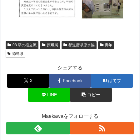
08 草の根交流
原爆展
都道府県原水協
青年
徳島県
シェアする
X
Facebook
はてブ
LINE
コピー
Maekawaをフォローする