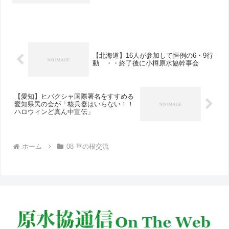
【北海道】16人が参加して恒例の6・9行
動 ・・終了後に小樽原水協幹事会
【愛知】ヒバクシャ国際署名をすすめる
愛知県民の会が「核兵器はいらない！！
ハロウィンど真ん中宣伝」
ホーム
08 草の根交流