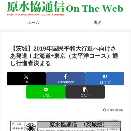
ホーム
署名
【茨城】2019年国民平和大行進へ向けさ
あ発進！北海道⇨東京（太平洋コース）通
し行進者決まる
X
Facebook
はてブ
LINE
コピー
2019.04.06