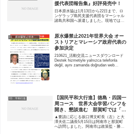
援代表団報告集』好評発売中！
日本原水協は1月13日から22日まで、ロ
ンゲラップ島民支援代表団をマーシャル
諸島共和国へ派遣しました。現地では政
府・自治体関係者との懇談、島民集会や
健康調査、放射線測定など様々な活動を
行ってきました。一部は2013年3・1ビキ
原水爆禁止2021年世界大会 オー
01 原水爆禁止世界大会
ニデー集会でも...
ストリアとマレーシア政府代表の
参加決定
210621_活動交流ニュースダウンロード
Destek hizmetiyle yalnızca telefonla
değil, aynı zamanda doğrudan web
sitesinde otomatik aramayı ku...
【国民平和大行進】徳島・四国一
03 平和行進
周コース 世界大会学習パンフを
開き、懇談進む 那賀町では「筆
（署名）の力で変えていくしかな
▲要請に応じる坂口博文町長（左）と大
い」と町長・議長が激励
澤夫佐二議長5月15日は阿南市と那賀町
へ訪問しました。阿南市は政策監・勝瀬
修平氏と副議長・奥田勇氏が対応してく