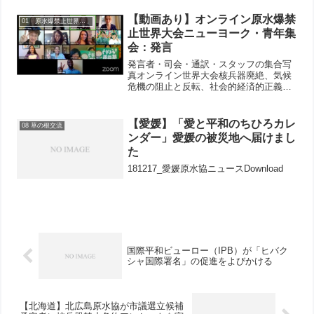
れました。市長・議長は所用のため欠席
でしたが、今の日本政府の対応の悪さ
【動画あり】オンライン原水爆禁
01 原水爆禁止世界大会
（核兵器廃絶と原発事故）...
止世界大会ニューヨーク・青年集
会：発言
発言者・司会・通訳・スタッフの集合写
真オンライン世界大会核兵器廃絶、気候
危機の阻止と反転、社会的経済的正義の
ために【動画】オリジナル言語【動画】
日本語同時通訳（＊通訳内容は公式訳で
はありません）2020年5月2日（土）午前
【愛媛】「愛と平和のちひろカレ
08 草の根交流
9－11時：ニュー...
ンダー」愛媛の被災地へ届けまし
た
181217_愛媛原水協ニュースDownload
国際平和ビューロー（IPB）が「ヒバク
シャ国際署名」の促進をよびかける
【北海道】北広島原水協が市議選立候補