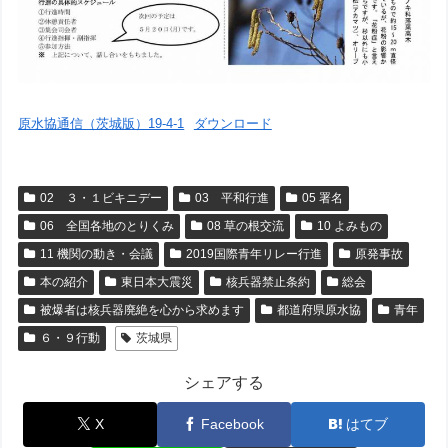
原水協通信（茨城版）19-4-1
ダウンロード
02 ３・１ビキニデー
03 平和行進
05 署名
06 全国各地のとりくみ
08 草の根交流
10 よみもの
11 機関の動き・会議
2019国際青年リレー行進
原発事故
本の紹介
東日本大震災
核兵器禁止条約
総会
被爆者は核兵器廃絶を心から求めます
都道府県原水協
青年
６・９行動
茨城県
シェアする
X
Facebook
はてブ