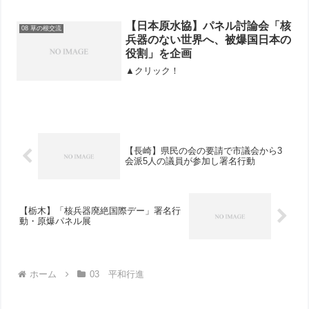
協会館地下講堂で開かれ、110人が参加
しました。原水爆禁止日本国民会議議長
の川野浩一さんは「世界各国、国連は核
【日本原水協】パネル討論会「核
08 草の根交流
兵器の危機と地球温...
兵器のない世界へ、被爆国日本の
役割」を企画
▲クリック！
【長崎】県民の会の要請で市議会から3
会派5人の議員が参加し署名行動
【栃木】「核兵器廃絶国際デー」署名行
動・原爆パネル展
ホーム
03 平和行進