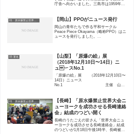
庁舎へ向かいました。三島市は1959年に
非核平和都市宣言をしました。市民にと
ってより安全な場所を作るために力を注
いでいる多くの市長に敬意を表します。
【岡山】PPOがニュース発行
01 原水爆禁止世界大会
残念ながら私の母国で...
岡山の青年たちで作る平和サークル
Peace Piece Okayama（略称PPO）はニ
ュースを発行しました。
100604_PPO_NewsNo.1 ←クリック！
【山梨】「原爆の絵」展
05 署名
（2018年12月10日〜14日）ニ
ュースNo.1
「原爆の絵」展 （2018年12月10日〜
14日）ニュース
No.1 主催 山梨
県原水協 後援 山梨県原水爆被爆者の
会 12月10日、午前9時から「被爆者援
護・連帯募金旬間」に呼応した、「原爆
【長崎】「原水爆禁止世界大会ニ
01 原水爆禁止世界大会
の絵」展が始まりました。午...
ューヨークを成功させる長崎連絡
会」結成のつどい開く
長崎のうたごえの皆さん「世界大会ニュ
ーヨークを成功させる長崎連絡会」結成
のつどいが1月18日午後1時半、長崎被災