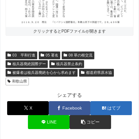
クリックするとPDFファイルが開きます
03 平和行進
05 署名
08 草の根交流
核兵器廃絶国際デー
核兵器禁止条約
被爆者は核兵器廃絶を心から求めます
都道府県原水協
和歌山県
シェアする
X
Facebook
はてブ
LINE
コピー