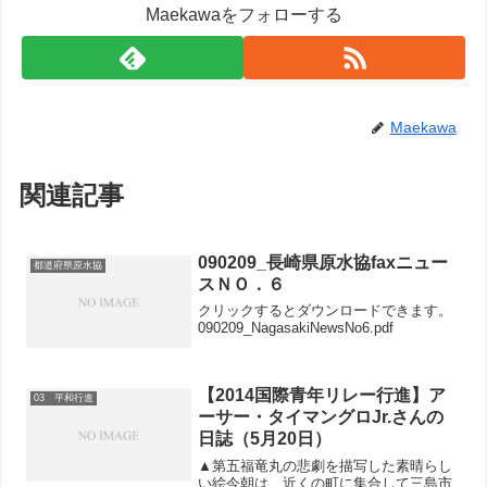
Maekawaをフォローする
Maekawa
関連記事
090209_長崎県原水協faxニュー
都道府県原水協
スＮＯ．６
クリックするとダウンロードできます。
090209_NagasakiNewsNo6.pdf
【2014国際青年リレー行進】ア
03 平和行進
ーサー・タイマングロJr.さんの
日誌（5月20日）
▲第五福竜丸の悲劇を描写した素晴らし
い絵今朝は、近くの町に集合して三島市