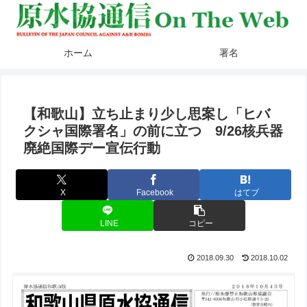
ホーム
署名
【和歌山】立ち止まり少し思案し「ヒバ
クシャ国際署名」の前に立つ 9/26核兵器
廃絶国際デー宣伝行動
X
Facebook
はてブ
LINE
コピー
2018.09.30
2018.10.02