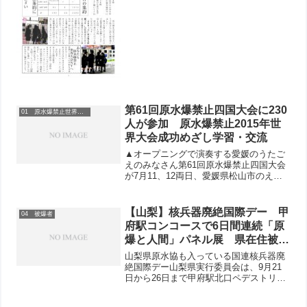
第61回原水爆禁止四国大会に230
01 原水爆禁止世界大会
人が参加 原水爆禁止2015年世
界大会成功めざし学習・交流
▲オープニングで演奏する愛媛のうたご
えのみなさん第61回原水爆禁止四国大会
が7月11、12両日、愛媛県松山市のえひ
め共済会館でひらかれ230人が参加しま
した。四国4県が持ち回りで開催し、原水
爆禁止世界大会よりも歴史のある同大会
【山梨】核兵器廃絶国際デー 甲
04 被爆者
は、原水爆禁止...
府駅コンコースで6日間連続「原
爆と人間」パネル展 県在住被爆
者のメッセージを配布
山梨県原水協も入っている国連核兵器廃
絶国際デー山梨県実行委員会は、9月21
日から26日まで甲府駅北口ペデストリア
ンデッキで「原爆と人間」パネル展を開
催しました。6日間の累計で来館者943