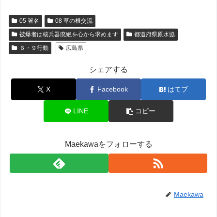
05 署名
08 草の根交流
被爆者は核兵器廃絶を心から求めます
都道府県原水協
６・９行動
広島県
シェアする
X
Facebook
はてブ
LINE
コピー
Maekawaをフォローする
Maekawa