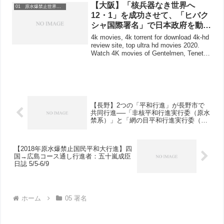
人、「核兵器全面禁止のアピール」署名
【大阪】「核兵器なき世界へ
01 原水爆禁止世界大会
95人分、7693...
12・1」を成功させて、「ヒバク
シャ国際署名」で日本政府を動か
そう！
4k movies, 4k torrent for download 4k-hd
review site, top ultra hd movies 2020.
Watch 4K movies of Gentelmen, Tenet
on y...
【長野】2つの「平和行進」が長野市で
共同行進──「非核平和行進実行委（原水
禁系）」と「網の目平和行進実行委（原
水協系）」
【2018年原水爆禁止国民平和大行進】四
国→広島コース通し行進者：五十嵐成臣
日誌 5/5-6/9
ホーム
05 署名