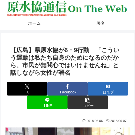
ホーム
署名
【広島】県原水協が6・9行動 「こうい
う運動は私たち自身のためになるのだか
ら、市民が無関心ではいけませんね」と
話しながら女性が署名
X
Facebook
はてブ
LINE
コピー
2018.06.06
2018.06.07