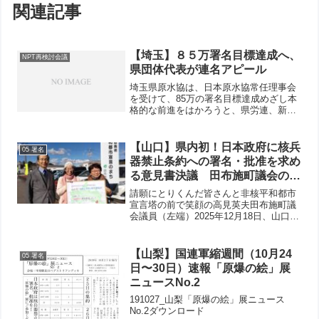
関連記事
【埼玉】８５万署名目標達成へ、
NPT再検討会議
県団体代表が連名アピール
埼玉県原水協は、日本原水協常任理事会
を受けて、85万の署名目標達成めざし本
格的な前進をはかろうと、県労連、新婦
人、県商連、民医連、原水協の代表者5氏
の「連名アピール」を発表しました。改
めて2010年ＮＰＴ会議を歴史的転換点と
【山口】県内初！日本政府に核兵
05 署名
するための署名の...
器禁止条約への署名・批准を求め
る意見書決議 田布施町議会の請
願のとりくみ
請願にとりくんだ皆さんと非核平和都市
宣言塔の前で笑顔の高見英夫田布施町議
会議員（左端）2025年12月18日、山口県
田布施町議会で「日本政府に核兵器禁止
条約の調印・批准を求める意見書」が全
会一致で可決されました。高見英夫田布
【山梨】国連軍縮週間（10月24
05 署名
施町議会議員にと...
日〜30日）速報「原爆の絵」展
ニュースNo.2
191027_山梨「原爆の絵」展ニュース
No.2ダウンロード