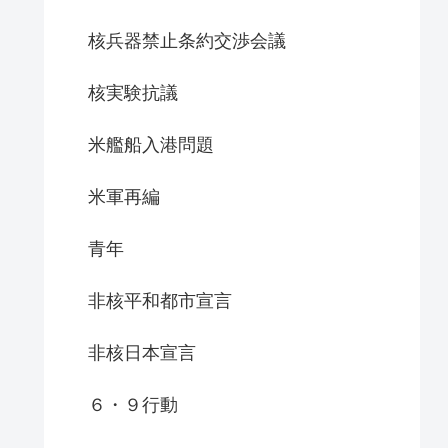
核兵器禁止条約交渉会議
核実験抗議
米艦船入港問題
米軍再編
青年
非核平和都市宣言
非核日本宣言
６・９行動