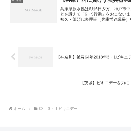
05 署名
兵庫県原水協は6月6日夕方、神戸市
どを訴えて「6・9行動」をおこない
知久・筆頭代表理事（兵庫労連議長）や
【神奈川】被災64年2018年3・1ビキ
【茨城】ビキニデーを力に
ホーム
02 ３・１ビキニデー