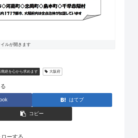
ァイルが開きます
器廃絶を心から求めます
大阪府
する
ook
はてブ
コピー
フォローする