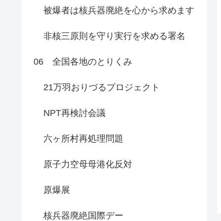
被爆者は核兵器廃絶を心から求めます
非核三原則を守り実行を求める署名
06 全国各地のとりくみ
21万羽おりづるプロジェクト
NPT再検討会議
六ヶ所村再処理問題
原子力空母母港化反対
原爆展
核兵器廃絶国際デー