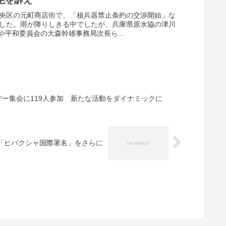
中央区の元町商店街で、「核兵器禁止条約の交渉開始」な
ました。雨が降りしきる中でしたが、兵庫県原水協の津川
平和委員会の大森幹雄事務局次長ら...
ニデー集会に119人参加 新たな活動をダイナミックに
「ヒバクシャ国際署名」をさらに