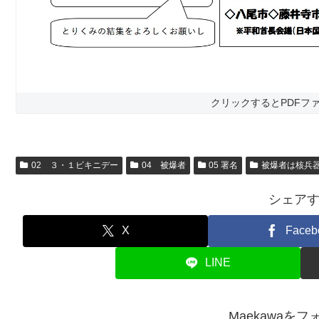
クリックするとPDFフ
02 ３・１ビキニデー
04 被爆者
05 署名
被爆者は核兵
シェア
X
Faceb
LINE
Maekawaを