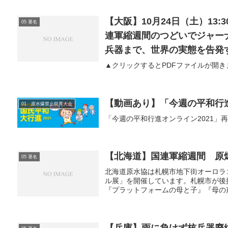
【大阪】10月24日（土）13
05 署名
連軍縮週間のつどいでジャー
兵器まで、世界の実態を告発
▲クリックするとPDFファイルが開き
【動画あり】「今週の平和行
01 原水爆禁止世界大会
「今週の平和行進オンライン2021」再生
【北海道】国連軍縮週間 原
05 署名
北海道原水協は札幌市地下街オーロラ
ル展」を開催しています。札幌市が後
『プラットフォームの母と子』『母の声
【兵庫】雨に負けず核兵器廃