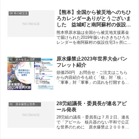
【熊本】全国から被災地へのちひ
08 草の根交流
ろカレンダーありがとうございま
した 益城町と南阿蘇村の仮設住
宅に届けました
熊本県原水協は全国から被災地支援募金
で届けられた2019年版いわさきちひろカ
レンダーを南阿蘇村の仮設住宅3ヶ所に
75本届けました。益城町の被災者にも50
本、新婦人のみなさんに届けていただき
ました。熊本地震から２年９ヶ月が経過
原水爆禁止2023年世界大会パン
01 原水爆禁止世界大会
した今、仮設住宅...
フレット紹介
頒価250円 お問合せ・ご注文はこちら
から内容紹介今も続く「核」対「核」、
「軍事」対「軍事」の流れを打開するた
めに≫第一章 はじめに 今年の世
界大会パンフレットの表紙（大会ポスタ
ーデザイン）には、この数年の、とくに
コロナ以前の原水爆禁止...
28労組議長・委員長が連名アピ
01 原水爆禁止世界大会
ール発表
28労組の議長・委員長は７月２日、連名
で「アピール 核兵器のない平和で公正
な世界のために 原水爆禁止２００８年
世界大会に職場・地域から代表を送ろ
う！」を発表しました。クリックすると