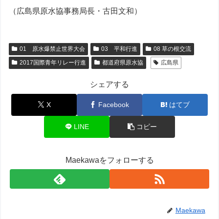
（広島県原水協事務局長・古田文和）
01 原水爆禁止世界大会
03 平和行進
08 草の根交流
2017国際青年リレー行進
都道府県原水協
広島県
シェアする
X
Facebook
はてブ
LINE
コピー
Maekawaをフォローする
Maekawa