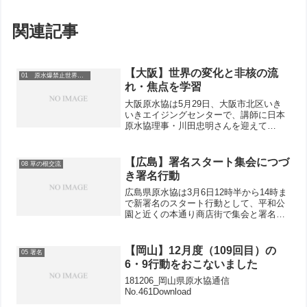
関連記事
【大阪】世界の変化と非核の流
01 原水爆禁止世界大会
れ・焦点を学習
大阪原水協は5月29日、大阪市北区いき
いきエイジングセンターで、講師に日本
原水協理事・川田忠明さんを迎えて
「NPT（核不拡散条約）再検討会議の成
功にむけて」と題した講演を中心に、世
界大会の成功をめざす学習会を開きまし
【広島】署名スタート集会につづ
08 草の根交流
た。
き署名行動
広島県原水協は3月6日12時半から14時ま
で新署名のスタート行動として、平和公
園と近くの本通り商店街で集会と署名活
動を行いました。雨のため原爆資料館地
下に会場を移して行われたスタート集会
には約50人が参加し、被爆者・青年・女
【岡山】12月度（109回目）の
05 署名
性・労働組合代表...
6・9行動をおこないました
181206_岡山県原水協通信
No.461Download