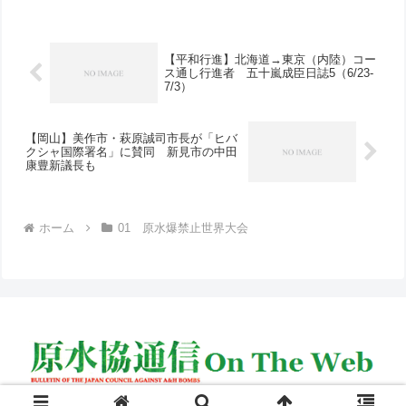
ダウンロードできます。0702_labor
union_ap...
【平和行進】北海道→東京（内陸）コー
ス通し行進者 五十嵐成臣日誌5（6/23-
7/3）
【岡山】美作市・萩原誠司市長が「ヒバ
クシャ国際署名」に賛同 新見市の中田
康豊新議長も
ホーム
01 原水爆禁止世界大会
© 2005 原水協通信 on the web.