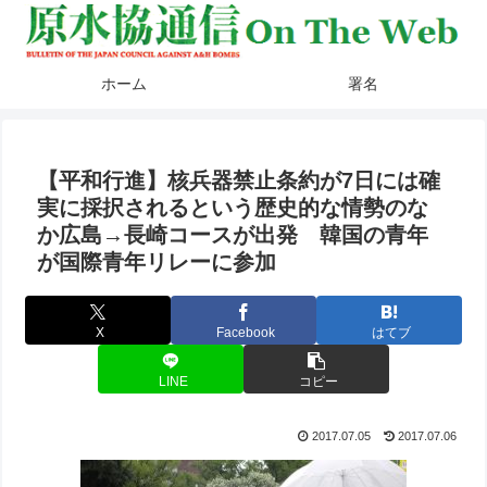
ホーム
署名
【平和行進】核兵器禁止条約が7日には確
実に採択されるという歴史的な情勢のな
か広島→長崎コースが出発 韓国の青年
が国際青年リレーに参加
X
Facebook
はてブ
LINE
コピー
2017.07.05
2017.07.06