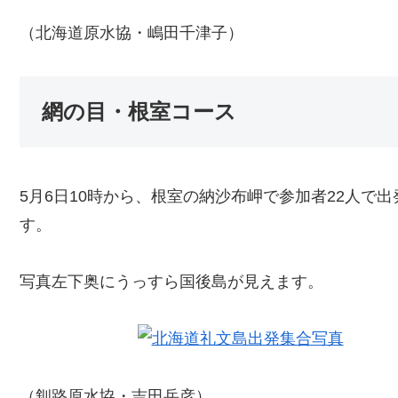
（北海道原水協・嶋田千津子）
網の目・根室コース
5月6日10時から、根室の納沙布岬で参加者22人で
す。
写真左下奥にうっすら国後島が見えます。
（釧路原水協・吉田岳彦）