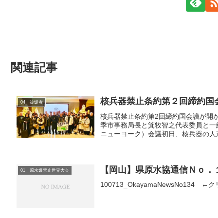
関連記事
核兵器禁止条約第２回締約国
04 被爆者
核兵器禁止条約第2回締約国会議が開
季市事務局長と箕牧智之代表委員と一緒
ニューヨーク）会議初日、核兵器の人道
【岡山】県原水協通信Ｎｏ．
01 原水爆禁止世界大会
100713_OkayamaNewsNo134 