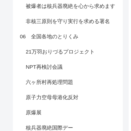
被爆者は核兵器廃絶を心から求めます
非核三原則を守り実行を求める署名
06 全国各地のとりくみ
21万羽おりづるプロジェクト
NPT再検討会議
六ヶ所村再処理問題
原子力空母母港化反対
原爆展
核兵器廃絶国際デー