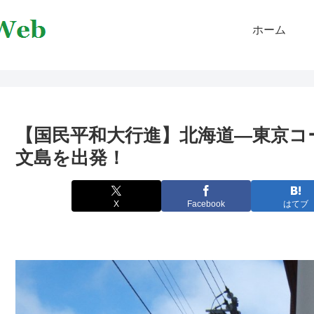
ホーム
【国民平和大行進】北海道―東京コ
文島を出発！
X
Facebook
はてブ