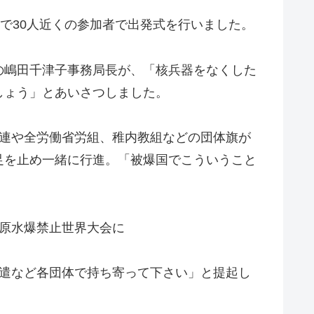
前で30人近くの参加者で出発式を行いました。
の嶋田千津子事務局長が、「核兵器をなくした
しょう」とあいさつしました。
労連や全労働省労組、稚内教組などの団体旗が
足を止め一緒に行進。「被爆国でこういうこと
の原水爆禁止世界大会に
派遣など各団体で持ち寄って下さい」と提起し