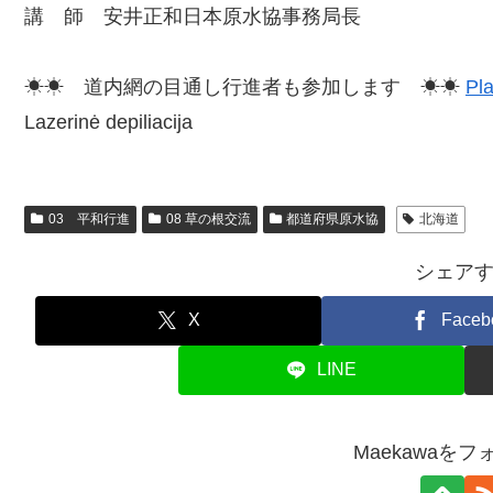
講 師 安井正和日本原水協事務局長
☀☀ 道内網の目通し行進者も参加します ☀☀
Pla
Lazerinė depiliacija
03 平和行進
08 草の根交流
都道府県原水協
北海道
シェア
X
Faceb
LINE
Maekawaを