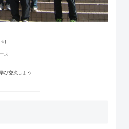
ース
学び交流しよう
校