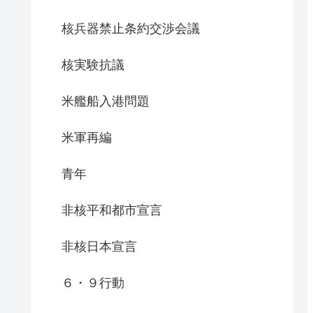
核兵器禁止条約交渉会議
核実験抗議
米艦船入港問題
米軍再編
青年
非核平和都市宣言
非核日本宣言
６・９行動