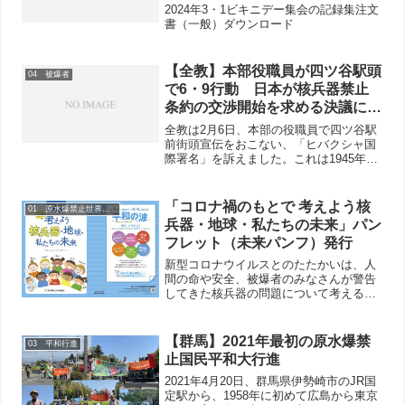
災70年 2024年3・1ビキニデー集
2024年3・1ビキニデー集会の記録集注文
会の記録のご案内
書（一般）ダウンロード
【全教】本部役職員が四ツ谷駅頭
04 被爆者
で6・9行動 日本が核兵器禁止
条約の交渉開始を求める決議に反
対したことを聞いた若者たちが驚
全教は2月6日、本部の役職員で四ツ谷駅
く場面も
前街頭宣伝をおこない、「ヒバクシャ国
際署名」を訴えました。これは1945年8
月6日、9日の原爆投下を忘れないと毎月
おこなわれている「6・9行動」に合わせ
ておこなわれたものです。ランチタイム
「コロナ禍のもとで 考えよう核
01 原水爆禁止世界大会
で行き来する人...
兵器・地球・私たちの未来」パン
フレット（未来パンフ）発行
新型コロナウイルスとのたたかいは、人
間の命や安全、被爆者のみなさんが警告
してきた核兵器の問題について考える大
きな機会となっています。いま世界中
で、新型コロナ、格差と貧困、地球環境
問題の解決、自由と人権、民主主義を求
【群馬】2021年最初の原水爆禁
03 平和行進
めて人びとがたたかいに立ち...
止国民平和大行進
2021年4月20日、群馬県伊勢崎市のJR国
定駅から、1958年に初めて広島から東京