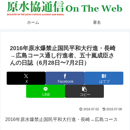
ホーム
署名
2016年原水爆禁止国民平和大行進・長崎
→広島コース通し行進者、五十嵐成臣さ
んの日誌（6月28日〜7月2日）
X
Facebook
はてブ
LINE
コピー
2016.07.02
2016.07.08
2016年原水爆禁止国民平和大行進・長崎→広島コース