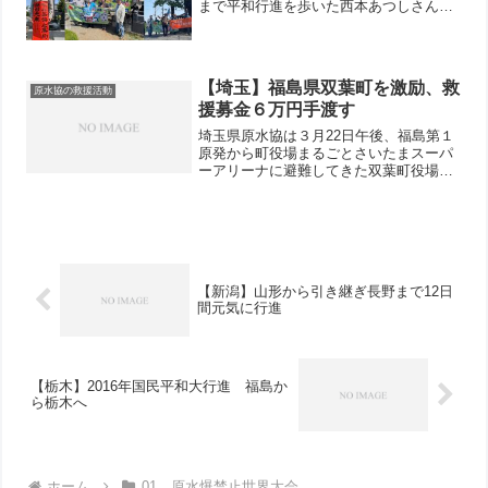
まで平和行進を歩いた西本あつしさんの
お墓のある養寿寺まで、今年最初の平和
行進がおこなわれました。 西本さんのお
墓の前で山内金久さんは「原爆を許すま
じ」「青い...
【埼玉】福島県双葉町を激励、救
原水協の救援活動
援募金６万円手渡す
埼玉県原水協は３月22日午後、福島第１
原発から町役場まるごとさいたまスーパ
ーアリーナに避難してきた双葉町役場を
吉野良司理事長と佐藤俊一事務局長が訪
ねました。町長が次の避難場所とされる
加須市の旧県立騎西高校に出向いていて
不在のため、秘書広報課...
【新潟】山形から引き継ぎ長野まで12日
間元気に行進
【栃木】2016年国民平和大行進 福島か
ら栃木へ
ホーム
01 原水爆禁止世界大会