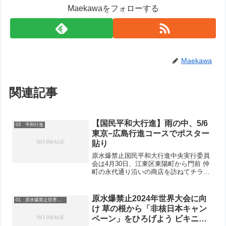
Maekawaをフォローする
Maekawa
関連記事
【国民平和大行進】雨の中、5/6
03 平和行進
東京−広島行進コースでポスター
貼り
原水爆禁止国民平和大行進中央実行委員
会は4月30日、江東区東陽町から門前 仲
町の永代通り沿いの商店を訪ねてチラシ
を渡し、 ポスターを貼らせていただく事
前宣伝をおこないました。雨の中でした
が、「5月6日の14:30頃に平和行進が通り
原水爆禁止2024年世界大会に向
01 原水爆禁止世界大会
ます」とご...
け 草の根から「非核日本キャン
ペーン」をひろげよう ビキニ被