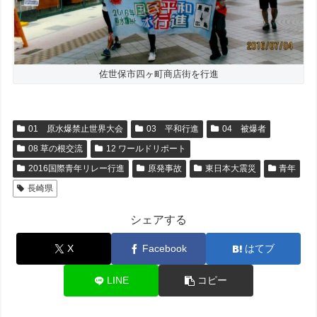
佐世保市四ヶ町商店街を行進
01 原水爆禁止世界大会
03 平和行進
04 被爆者
08 草の根交流
12 ワールドリポート
2016国際青年リレー行進
原発事故
東日本大震災
青年
長崎県
シェアする
X
Facebook
はてブ
LINE
コピー