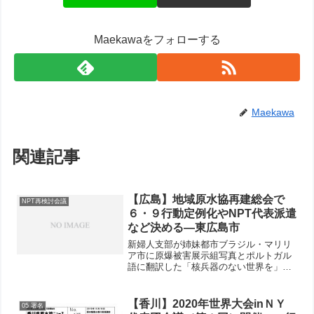
Maekawaをフォローする
Maekawa
関連記事
【広島】地域原水協再建総会で
NPT再検討会議
６・９行動定例化やNPT代表派遣
など決める―東広島市
新婦人支部が姉妹都市ブラジル・マリリ
ア市に原爆被害展示組写真とポルトガル
語に翻訳した「核兵器のない世界を」署
名を贈り、ボランティア団体の協力も得
て市役所、公民館などで原爆写真展を開
いた東広島市では10月25日、地域原水協
【香川】2020年世界大会inＮＹ
05 署名
の再建総会が同市中央...