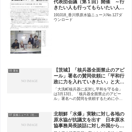
代表団会議（第１回）開催 ～行
きたい人も行ってもらいたい人も
～ なくそう核兵器の声を集めよ
191018_香川県原水協ニュースNo.127ダ
う！
ウンロード
【茨城】「核兵器全面禁止のアピ
05 署名
ール」署名の賛同依頼に「平和行
政に力を入れていきたい」と大洗
町長が署名
「大洗町核兵器に反対し平和を守る会」
は3月13日、「核兵器全面禁止のアピー
ル」署名への賛同を依頼するために小谷
隆亮大洗町長を訪問しました。懇談で
は、同席した県原水協の加藤岑生会長が
ニューヨークで開かれるNPT再検討会議
北朝鮮「水爆」実験に対し各地の
07 反核ニュース（社会）
に茨城からも代表が参加...
原水協が抗議文を出す 日本原水
協事務局長談話に対し外国からも
反応