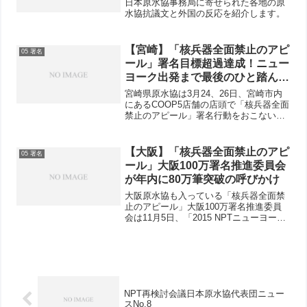
日本原水協事務局に寄せられた各地の原
水協抗議文と外国の反応を紹介します。
【宮崎】「核兵器全面禁止のアピ
05 署名
ール」署名目標超過達成！ニュー
ヨーク出発まで最後のひと踏ん張
り
宮崎県原水協は3月24、26日、宮崎市内
にあるCOOP5店舗の店頭で「核兵器全面
禁止のアピール」署名行動をおこないま
した。1店舗だけで200人分の署名が集ま
り、合計639人分をこれまでの署名数に
加えたところ、50,058となり、県の目標
【大阪】「核兵器全面禁止のアピ
05 署名
を突...
ール」大阪100万署名推進委員会
が年内に80万筆突破の呼びかけ
大阪原水協も入っている「核兵器全面禁
止のアピール」大阪100万署名推進委員
会は11月5日、「2015 NPTニューヨーク
行動へ年内に署名80万筆を突破しよ
う！」との呼びかけを出しました。▲ク
リックするとPDFファイルが開きます
NPT再検討会議日本原水協代表団ニュー
スNo.8