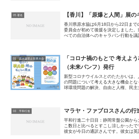
【香川】「原爆と人間」展の
05 署名
香川県原水協は6月18日から22日ま
委員会が初めて後援を決定しました。
べての自治体へのキャラバン行動を議論
「コロナ禍のもとで 考えよ
01 原水爆禁止世界大会
（未来パンフ）発行
新型コロナウイルスとのたたかいは、
の問題について考える大きな機会とな
球環境問題の解決、自由と人権、民主主
マラヤ・ファブロスさんの行進
03 平和行進
平和行進二十日目：静岡常盤公園から
こ数日と比べるとすこし涼しかったで
彼女が今日の通訳さんです。彼女は英語