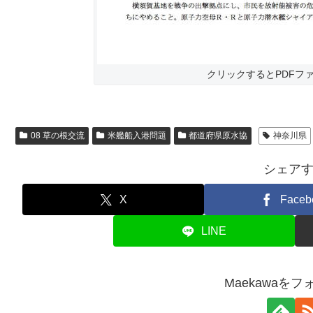
クリックするとPDFフ
08 草の根交流
米艦船入港問題
都道府県原水協
神奈川県
シェア
X
Faceb
LINE
Maekawaを