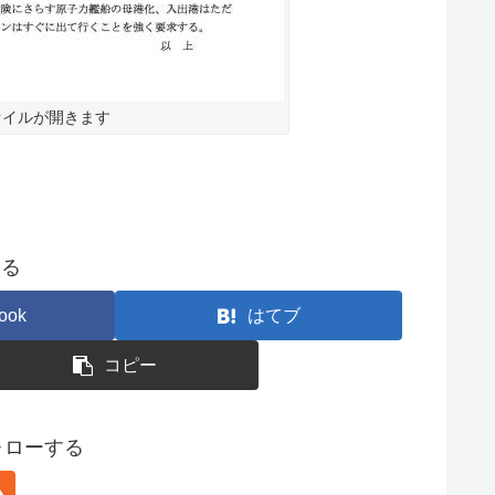
ァイルが開きます
する
ook
はてブ
コピー
フォローする