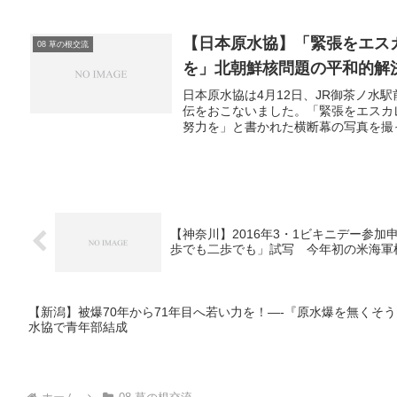
【日本原水協】「緊張をエス
08 草の根交流
を」北朝鮮核問題の平和的解
日本原水協は4月12日、JR御茶ノ水
伝をおこないました。「緊張をエスカ
努力を」と書かれた横断幕の写真を撮っ
【神奈川】2016年3・1ビキニデー参加
歩でも二歩でも」試写 今年初の米海軍
【新潟】被爆70年から71年目へ若い力を！—-『原水爆を無くそ
水協で青年部結成