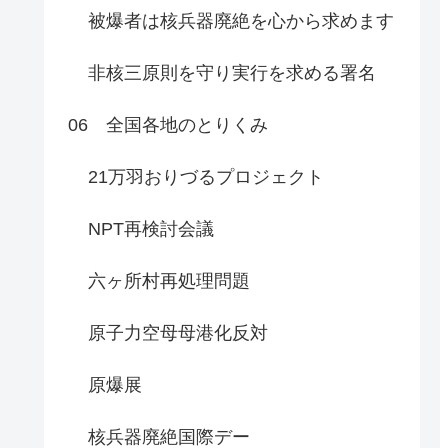
被爆者は核兵器廃絶を心から求めます
非核三原則を守り実行を求める署名
06 全国各地のとりくみ
21万羽おりづるプロジェクト
NPT再検討会議
六ヶ所村再処理問題
原子力空母母港化反対
原爆展
核兵器廃絶国際デー