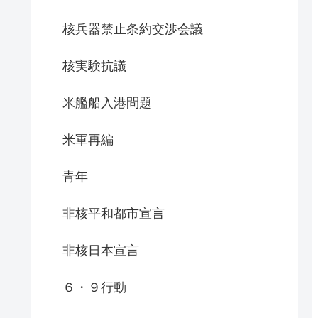
核兵器禁止条約交渉会議
核実験抗議
米艦船入港問題
米軍再編
青年
非核平和都市宣言
非核日本宣言
６・９行動