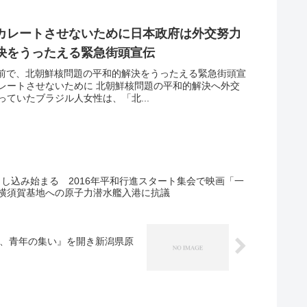
カレートさせないために日本政府は外交努力
決をうったえる緊急街頭宣伝
駅前で、北朝鮮核問題の平和的解決をうったえる緊急街頭宣
レートさせないために 北朝鮮核問題の平和的解決へ外交
ていたブラジル人女性は、「北...
申し込み始まる 2016年平和行進スタート集会で映画「一
横須賀基地への原子力潜水艦入港に抗議
う、青年の集い』を開き新潟県原