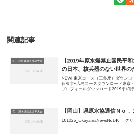
関連記事
【2019年原水爆禁止国民平和
01 原水爆禁止世界大会
の日本、核兵器のない世界の
NEW! 東京コース（三多摩）ダウンロー
日東京⇨広島コースダウンロード東京
プロフィールダウンロード2019平和行
【岡山】県原水協通信Ｎｏ．
01 原水爆禁止世界大会
101025_OkayamaNewsNo146 ←