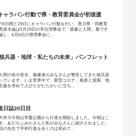
キャラバン行動で県・教育委員会が初後援
での5日間と29日にキャラバン行動を行い、香川県・同教育
県原水協は5月29日の常任理事会で「原爆と人間」展です
し、6月6日の県理事会に...
う核兵器・地球・私たちの未来」パンフレット
人間の命や安全、被爆者のみなさんが警告してきた核兵器
っています。いま世界中で、新型コロナ、格差と貧困、地
義を求めて人びとがたたかいに立ち...
日誌20日目
大井川今朝は常盤公園から行進を開始しました。今朝はこ
す。あだちふみかさんと私がみなさんに紹介されました。
の先生で平和行進を歩くのは初めて...