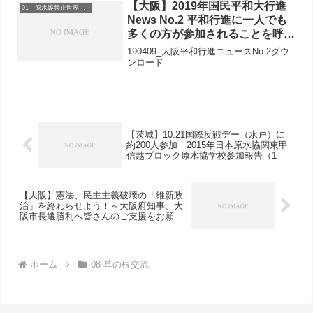
増えました。地域の被爆者の方、地域の
【大阪】2019年国民平和大行進
01 原水爆禁止世界大会
原水協の方、そしてコープ...
News No.2 平和行進に一人でも
多くの方が参加されることを呼び
かけます
190409_大阪平和行進ニュースNo.2ダウ
ンロード
【茨城】10.21国際反戦デー（水戸）に
約200人参加 2015年日本原水協関東甲
信越ブロック原水協学校参加報告（1
【大阪】憲法、民主主義破壊の「維新政
治」を終わらせよう！～大阪府知事、大
阪市長選勝利へ皆さんのご支援をお願い
します～大阪原水協理事長が全国の皆さ
んに訴え
ホーム
08 草の根交流