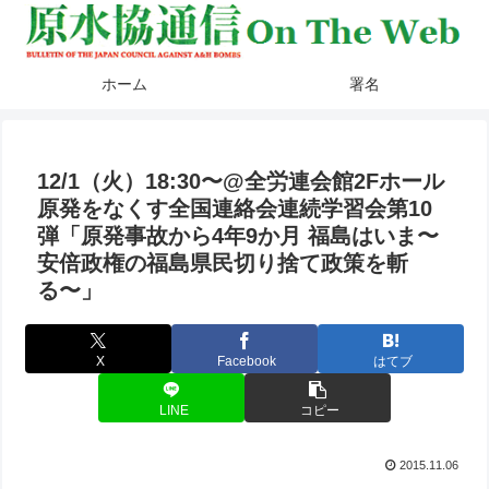
ホーム
署名
12/1（火）18:30〜@全労連会館2Fホール
原発をなくす全国連絡会連続学習会第10
弾「原発事故から4年9か月 福島はいま〜
安倍政権の福島県民切り捨て政策を斬
る〜」
X
Facebook
はてブ
LINE
コピー
2015.11.06