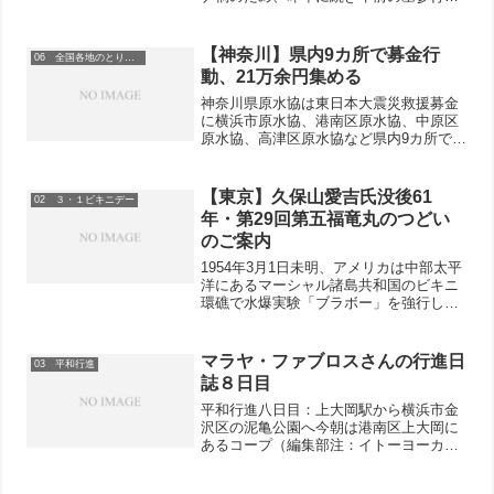
を中止し、午後の焼津のつどいは、初め
てオンラインでおこないました。午前の
「墓前の誓いのつどい」は各団体の代表
【神奈川】県内9カ所で募金行
06 全国各地のとりくみ
など人数を制限...
動、21万余円集める
神奈川県原水協は東日本大震災救援募金
に横浜市原水協、港南区原水協、中原区
原水協、高津区原水協など県内9カ所で取
り組み、現在21万8千円が集まっていま
す。3月25日には、京急横須賀中央駅のY
デッキで原子力空母ジョージ・ワシント
【東京】久保山愛吉氏没後61
02 ３・１ビキニデー
ン配備反対の行動をしました。
年・第29回第五福竜丸のつどい
のご案内
1954年3月1日未明、アメリカは中部太平
洋にあるマーシャル諸島共和国のビキニ
環礁で水爆実験「ブラボー」を強行しま
した。これはアメリカがおこなった最大
のもので、広島型原子爆弾の1000倍、約
15メガトンもの威力をもっていました。
マラヤ・ファブロスさんの行進日
03 平和行進
静岡県の焼津...
誌８日目
平和行進八日目：上大岡駅から横浜市金
沢区の泥亀公園へ今朝は港南区上大岡に
あるコープ（編集部注：イトーヨーカ
堂）で開会式を行いました。朝の参加者
は100人ほどで、午後にはもっと人数が