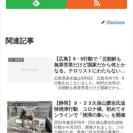
Maekawa
関連記事
【広島】6・9行動で「北朝鮮も
04 被爆者
無茶苦茶だけど国家だから何とか
なる。テロリストにわたらないよ
うに全面的に禁止することが大切
広島県原水協は3月6日、広島市内で6・9
ですね」と言って「核兵器全面禁
行動をおこないました。60代の女性が、
「北朝鮮も無茶苦茶だけど国家だから何
止のアピール」に署名
とかなる。テロリストにわたらないよう
に全面的に禁止することが大切ですね」
と言って署名してくださいました。行動
【静岡】９・２３久保山愛吉氏追
02 ３・１ビキニデー
には11人が参加し...
悼焼津行動 コロナ禍、初めてオ
ンラインで「焼津の集い」を開催
2021年被災67年9・23久保山愛吉氏追悼
行動が９月23日、開催されました。コロ
ナ禍のため、昨年に続き午前の墓参行進