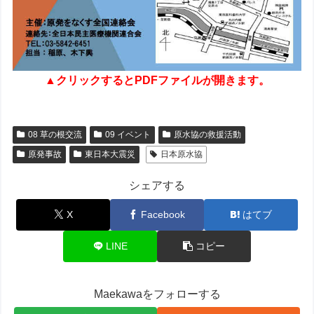
▲クリックするとPDFファイルが開きます。
08 草の根交流
09 イベント
原水協の救援活動
原発事故
東日本大震災
日本原水協
シェアする
X
Facebook
はてブ
LINE
コピー
Maekawaをフォローする