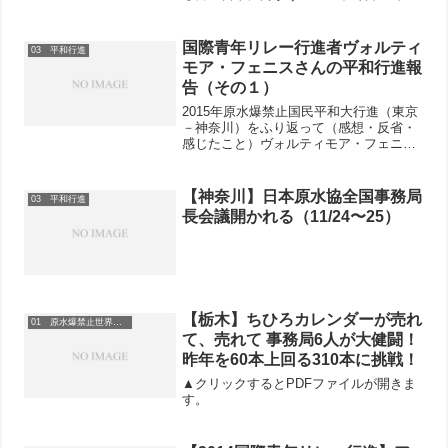
ます。たくや君から富士宮市は焼きそば
が有名と聞いて興奮しています。今夜は
正真正銘本物の焼きそばを食べるつもり
国際青年リレー行進者ヴォルティ
03 平和行進
です！今朝は早めに用意し...
モア・フェニスさんの平和行進報
告（その１）
2015年原水爆禁止国民平和大行進（東京
－神奈川）をふり返って（感想・反省・
感じたこと）ヴォルティモア・フェニス
ミンダナオ人民平和運動（MPPM）（フ
ィリピン・ミンダナオ）平和の挨拶を送
ります。こんにちは！まず、このチャレ
【神奈川】日本原水協全国事務局
03 平和行進
ンジの機会をいただ...
長会議開かれる（11/24〜25）
【栃木】ちひろカレンダーが売れ
01 原水爆禁止世界大会
て、売れて 事務局6人が大健闘！
昨年を60本上回る310本に挑戦！
▲クリックするとPDFファイルが開きま
す。