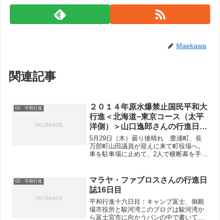
Maekawa
関連記事
２０１４年原水爆禁止国民平和大
03 平和行進
行進＜北海道−東京コース（太平
洋側）＞山口逸郎さんの行進日記
（５月２９日〜６月１７日）
5月29日（木）曇り後晴れ 豊浦町、長
万部町山田議員が迎えに来て町役場へ。
車を駐車場に止めて、2人で横断幕を手に
町役場入口までの200ｍを「原水爆禁止
平和行進です。豊浦町を歩いています」
と大声で呼びかけて歩きました。山田議
マラヤ・ファブロスさんの行進日
03 平和行進
員が昨夜私の訴えに...
誌16日目
平和行進十六日目：キャンプ富士、御殿
場市役所と駿河湾このブログは駿河湾か
ら富士宮市に向かうバンの中で書いてい