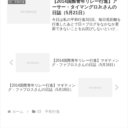
【2014国際青年リレー行進】ア
03 平和行進
ーサー・タイマングロJr.さんの
日誌（5月21日）
今日は私の平和行進3日目。毎日長距離を
行進したあとで日々ブログをなかなか更
新できないことをお詫びしないといけま
せんね。今朝は米海兵隊キャンプ富士と
日本の陸上自衛隊基地が向かい合って位
置している富士山の近郊に集合しまし
た。いつも通り自己紹介を...
【2014国際青年リレー行進】マギティン
グ・ファブロスさんの日誌（5月16日）
【2014国際青年リレー行進】マギティン
グ・ファブロスさんの日誌（5月18日）
ホーム
03 平和行進