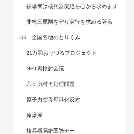
被爆者は核兵器廃絶を心から求めます
非核三原則を守り実行を求める署名
06 全国各地のとりくみ
21万羽おりづるプロジェクト
NPT再検討会議
六ヶ所村再処理問題
原子力空母母港化反対
原爆展
核兵器廃絶国際デー