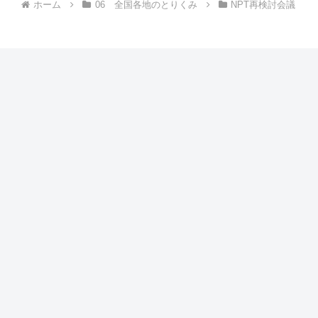
ホーム
06 全国各地のとりくみ
NPT再検討会議