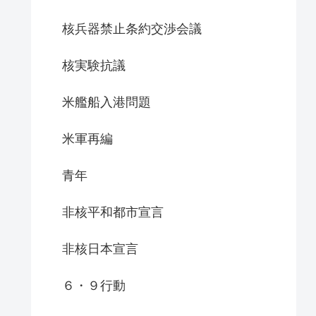
核兵器禁止条約交渉会議
核実験抗議
米艦船入港問題
米軍再編
青年
非核平和都市宣言
非核日本宣言
６・９行動