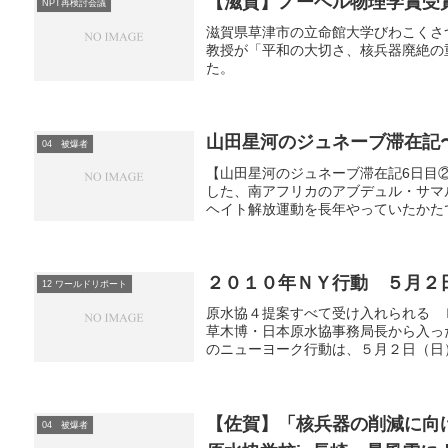
【滋賀】ノーベル物理学賞受
NPT再検討会議
滋賀県草津市の立命館大学びわこくさ
教授が「平和の大切さ、核兵器廃絶の
た。
山田星河のジュネーブ滞在記
04 被爆者
【山田星河のジュネーブ滞在記6日目
した、南アフリカのアブデュル・サマル
ヘイト解放運動を長年やっていたかたで
２０１０年ＮＹ行動 ５月２
12 ワールドリポート
原水協４提案すべて受け入れられる 
草木博・日本原水協事務局長から入っ
のニューヨーク行動は、５月２日（日）
【佐賀】「核兵器の削減に向
04 被爆者