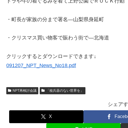
トラや牛の着ぐるみを着て上野公園でＲＯＣＫ行動
・町長が家族の分まで署名―山梨県身延町
・クリスマス買い物客で賑わう街で―北海道
クリックするとダウンロードできます↓
091207_NPT_News_No18.pdf
NPT再検討会議
「核兵器のない世界を」
シェア
X
Faceb