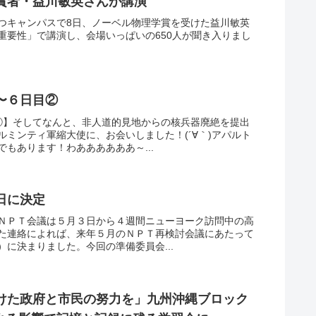
賞者・益川敏英さんが講演
つキャンパスで8日、ノーベル物理学賞を受けた益川敏英
重要性」で講演し、会場いっぱいの650人が聞き入りまし
〜６日目②
②】そしてなんと、非人道的見地からの核兵器廃絶を提出
ミンティ軍縮大使に、お会いしました！(´∀｀)アパルト
もあります！わああああああ～...
日に決定
ＮＰＴ会議は５月３日から４週間ニューヨーク訪問中の高
た連絡によれば、来年５月のＮＰＴ再検討会議にあたって
に決まりました。今回の準備委員会...
けた政府と市民の努力を」九州沖縄ブロック