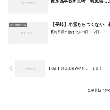
原水協学校in長崎 暴風雪
【長崎】小雪ちらつくなか、
NPT再検討会議
長崎県原水協は成人の日（12日）に
【岡山】県原水協通信Ｎｏ．１０５
全県非核平和