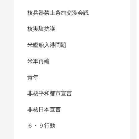
核兵器禁止条約交渉会議
核実験抗議
米艦船入港問題
米軍再編
青年
非核平和都市宣言
非核日本宣言
６・９行動