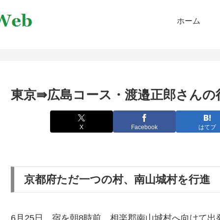
ホーム
東京⇛広島コース・渡邉正郎さんの行進
X
Facebook
はてブ
京都府ただ一つの村、南山城村を行進
6月25日、宿を朝8時前、相楽郡南山城村へ向けて