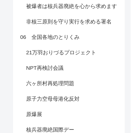
被爆者は核兵器廃絶を心から求めます
非核三原則を守り実行を求める署名
06 全国各地のとりくみ
21万羽おりづるプロジェクト
NPT再検討会議
六ヶ所村再処理問題
原子力空母母港化反対
原爆展
核兵器廃絶国際デー