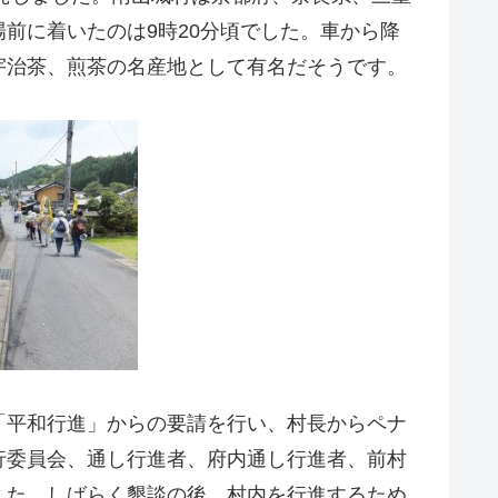
前に着いたのは9時20分頃でした。車から降
宇治茶、煎茶の名産地として有名だそうです。
「平和行進」からの要請を行い、村長からペナ
行委員会、通し行進者、府内通し行進者、前村
した。しばらく懇談の後、村内を行進するため