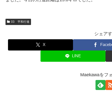
03 平和行進
シェア
X
Faceb
LINE
Maekawaを