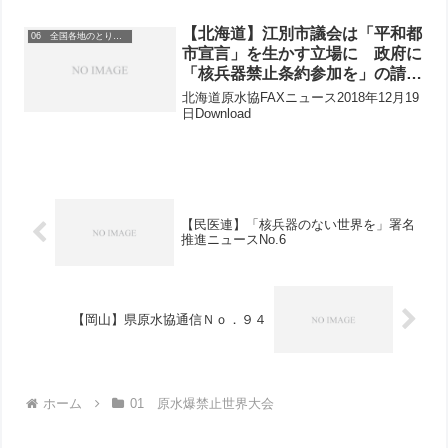
【北海道】江別市議会は「平和都
06 全国各地のとりくみ
市宣言」を生かす立場に 政府に
「核兵器禁止条約参加を」の請
願 自民党に公明党も不採
北海道原水協FAXニュース2018年12月19
択！！！
日Download
【民医連】「核兵器のない世界を」署名
推進ニュースNo.6
【岡山】県原水協通信Ｎｏ．９４
ホーム
01 原水爆禁止世界大会