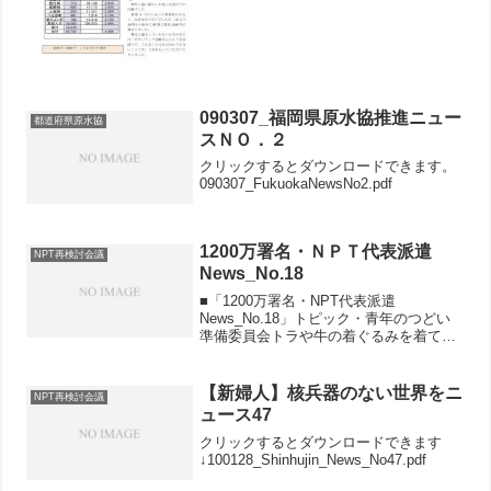
090307_福岡県原水協推進ニュー
都道府県原水協
スＮＯ．２
クリックするとダウンロードできます。
090307_FukuokaNewsNo2.pdf
1200万署名・ＮＰＴ代表派遣
NPT再検討会議
News_No.18
■「1200万署名・NPT代表派遣
News_No.18」トピック・青年のつどい
準備委員会トラや牛の着ぐるみを着て上
野公園でＲＯＣＫ行動・町長が家族の分
まで署名―山梨県身延町・クリスマス買
い物客で賑わう街で―北海道クリックす
【新婦人】核兵器のない世界をニ
NPT再検討会議
るとダウンロードで...
ュース47
クリックするとダウンロードできます
↓100128_Shinhujin_News_No47.pdf