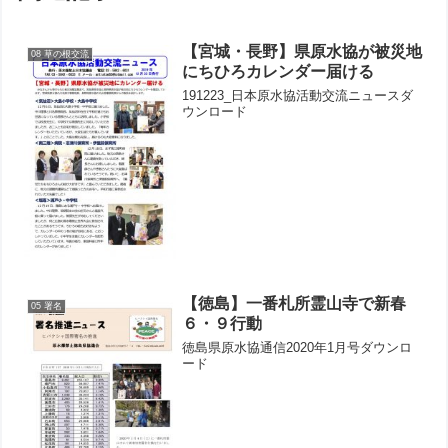
【宮城・長野】県原水協が被災地
08 草の根交流
にちひろカレンダー届ける
191223_日本原水協活動交流ニュースダ
ウンロード
【徳島】一番札所霊山寺で新春
05 署名
６・９行動
徳島県原水協通信2020年1月号ダウンロ
ード