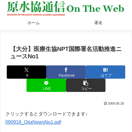
ホーム
署名
【大分】医療生協NPT国際署名活動推進ニ
ュースNo1
X
Facebook
はてブ
LINE
コピー
2009.09.18
クリックするとダウンロードできます↓
090918_OitaNewsNo1.pdf