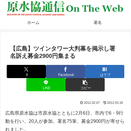
ホーム
署名
【広島】ツインタワー大判幕を掲示し署
名訴え募金2900円集まる
X
Facebook
はてブ
LINE
コピー
2012.02.07
2012.03.18
広島県原水協は市原水協とともに2月6日、市内で6・9行
動を行い、20人が参加。署名75筆、募金2900円が寄せら
れました。