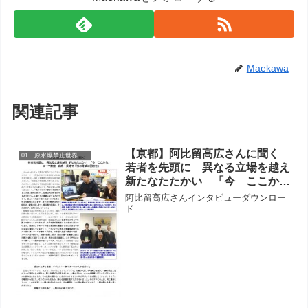
Maekawa
関連記事
【京都】阿比留高広さんに聞く
01 原水爆禁止世界大会
若者を先頭に 異なる立場を越え
新たなたたかい 「今 ここか
ら」 ローマ教皇 広島・長崎で
阿比留高広さんインタビューダウンロー
「核の脅威に団結を」
ド