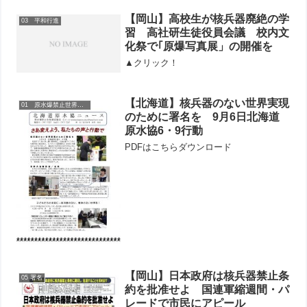
【岡山】高校生が核兵器廃絶の学
03 平和行進
習 高社研生徒役員会議 校内文
化祭で｢原爆写真展」の開催を
▲クリック！
【北海道】核兵器のない世界実現
01 原水爆禁止世界大会
のために署名を 9月6日北海道
原水協6・9行動
PDFはこちらダウンロード
【岡山】日本政府は核兵器禁止条
05 署名
約を批准せよ 国連軍縮週間・パ
レードで市民にアピール