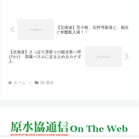
し、4月26日には大集会とデモ、文化フ
ェスティバルがおこなわれ、日本からの
署名提出も計画されて...
【北海道】苫小牧、石狩湾新港と、相次
ぐ米艦船入港！！
【北海道】さっぽろ雪祭りの観光客へ呼
びかけ 原爆パネルに足を止めるカナダ
人
ホーム
05 署名