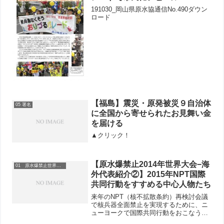
191030_岡山県原水協通信No.490ダウン
ロード
【福島】震災・原発被災９自治体
05 署名
に全国から寄せられたお見舞い金
を届ける
▲クリック！
【原水爆禁止2014年世界大会−海
01 原水爆禁止世界大会
外代表紹介②】2015年NPT国際
共同行動をすすめる中心人物たち
来年のNPT（核不拡散条約）再検討会議
で核兵器全面禁止を実現するために、ニ
ューヨークで国際共同行動をおこなうこ
とが決まりました。国際平和会議を開催