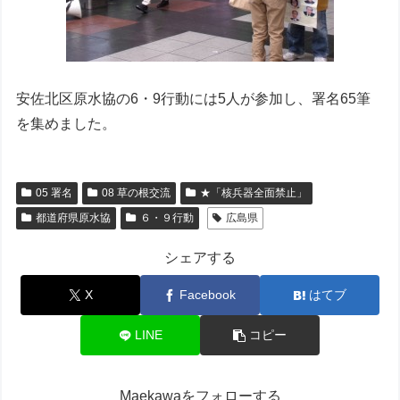
安佐北区原水協の6・9行動には5人が参加し、署名65筆
を集めました。
05 署名
08 草の根交流
★「核兵器全面禁止」
都道府県原水協
６・９行動
広島県
シェアする
X
Facebook
はてブ
LINE
コピー
Maekawaをフォローする