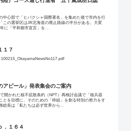
内陸）コース通し行進者 五十嵐成臣日誌
市の中心部で「ヒバクシャ国際署名」を集めた後で市内を行
「この選挙区はJR北海道の廃止路線の半分がある。大変
5年に「平和都市宣言」を...
１１７
5_OkayamaNewsNo117.pdf
のアピール」発表集会のご案内
部で開かれた核不拡散条約（NPT）再検討会議で「核兵器
ことを目標に、そのための「枠組」を創る特別の努力をす
総長は「私たちは必ず世界から...
ｏ．１６４