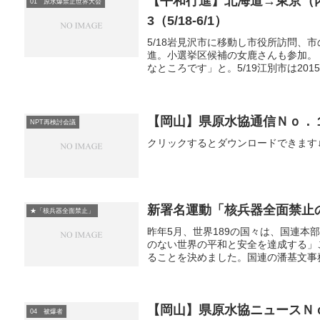
【平和行進】北海道→東京（
01 原水爆禁止世界大会
3（5/18-6/1）
5/18岩見沢市に移動し市役所訪問、
進。小選挙区候補の女鹿さんも参加。
なところです」と。5/19江別市は201
【岡山】県原水協通信Ｎｏ．
NPT再検討会議
クリックするとダウンロードできます↓10021
新署名運動「核兵器全面禁止
★「核兵器全面禁止」
昨年5月、世界189の国々は、国連本
のない世界の平和と安全を達成する」
ることを決めました。国連の潘基文事務
【岡山】県原水協ニュースＮ
04 被爆者