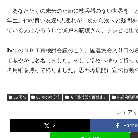
「あなたたちの未来のために核兵器のない世界を」
年生。仲の良い友達5人連れが、次から次へと疑問
ている人はかろうじて瀬戸内寂聴さん、テレビに出
昨年のＮＰＴ再検討会議のこと、国連総会入り口の
て賑やかに署名しました。そして学校へ持って行っ
名用紙を持って帰りました。思わぬ展開に宣伝行動
05 署名
08 草の根交流
★「核兵器全面禁止」
都道府県原
シェア
X
Faceb