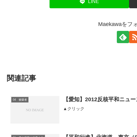
LINE
Maekawaを
関連記事
【愛知】2012反核平和ニュース
04 被爆者
▲クリック