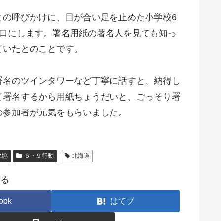
との呼びかけに、目が合い足を止めた小学校6
を口にします。署名用紙の著名人を見ても知っ
ていたとのことです。
署名のツインタワーなど丁寧に話すと、納得し
て署名するから用紙ちょうだいと、ごっそり署
の参加者が元気をもらいました。
水協
６・９行動
北海道
する
ook
はてブ