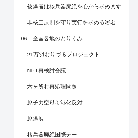
被爆者は核兵器廃絶を心から求めます
非核三原則を守り実行を求める署名
06 全国各地のとりくみ
21万羽おりづるプロジェクト
NPT再検討会議
六ヶ所村再処理問題
原子力空母母港化反対
原爆展
核兵器廃絶国際デー