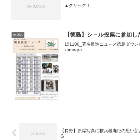
▲クリック！
【徳島】シ－ル投票に参加し
05 署名
191106_署名推進ニュ－ス徳島ダウンロードkamag
kamagra
【長野】原爆写真に核兵器廃絶の思い新
る