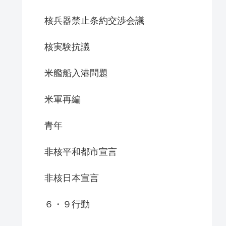
核兵器禁止条約交渉会議
核実験抗議
米艦船入港問題
米軍再編
青年
非核平和都市宣言
非核日本宣言
６・９行動