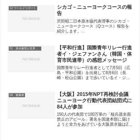
シカゴ－ニューヨークコースの報
12 ワールドリポート
告
沢田昭二日本原水協代表理事のシカゴ・
ニューヨークコース（Qコース）報告を
紹介します。
NPT2010ChicagoNY_Sawada ←クリッ
ク！
【平和行進】国際青年リレー行進
01 原水爆禁止世界大会
者イ・ジェファンさん（韓国・体
育市民連帯）の感想メッセージ
国際青年リレー行進者として7月5日（広
島・平和公園）を出発して8月6日（長
崎・松山公園）まで歩いているイ・ジェ
ファンさん（韓国・体育市民連帯）の感
想メッセージを紹介します（7月9日）。
こんにちは。私はイ・ジェファンです。
【大阪】2015年NPT再検討会議
04 被爆者
竹田昭彦さんと嶋田紀...
ニューヨーク行動代表団結団式に
84人が参加
150人の代表団で100万筆の「核兵器全面
禁止のアピール」署名を国連本部に届け
ようと全力をあげている大阪原水協は2月
21日午後、大阪府教育会館たかつガーデ
ンで結団式をおこない、139人の代表団
員登録者の内84人が参加しました。岩田