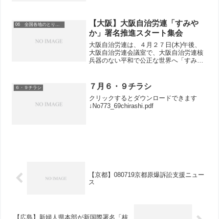
【大阪】大阪自治労連「すみや
06 全国各地のとりくみ
か」署名推進スタート集会
大阪自治労連は、４月２７日(木)午後、
大阪自治労連会議室で、大阪自治労連核
兵器のない平和で公正な世界へ「すみや
かな核兵器の廃絶のために」署名推進ス
タート集会を１５人の参加で開催しまし
た。
７月６・９チラシ
６・９チラシ
クリックするとダウンロードできます
↓No773_69chirashi.pdf
【京都】080719京都原爆訴訟支援ニュー
ス
【広島】新婦人県本部が新国際署名「核