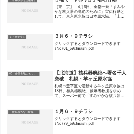
「すみやかな廃絶を」
【東 京】 4月6日、全都一斉「すみや
かな核兵器の廃絶のために」宣伝行動と
して、東京原水協は日本原水協、「上野
東照宮に広島、長崎の火を永遠に灯す
会」、台東原水協とともに、上野公園口
での行動にとりくみました。春休み最終
日とあって、平日にもかか...
３月６・９チラシ
６・９チラシ
クリックするとダウンロードできます
↓No781_69chirashi.pdf
【北海道】核兵器廃絶へ署名千人
06 全国各地のとりくみ
突破 札幌・羊ヶ丘原水協
札幌市豊平区で活動する羊ヶ丘原水協は
18日、核兵器廃絶、被爆者救援を求め
て、スーパー前で「すみやかな核兵器の
廃絶のために」署名をよびかけました。
１月６・９チラシ
「核兵器のない世界を」
クリックするとダウンロードできます
↓No779_69chirashi.pdf