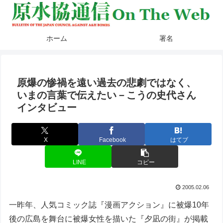
ホーム
署名
原爆の惨禍を遠い過去の悲劇ではなく、
いまの言葉で伝えたい－こうの史代さん
インタビュー
X
Facebook
はてブ
LINE
コピー
2005.02.06
一昨年、人気コミック誌『漫画アクション』に被爆10年
後の広島を舞台に被爆女性を描いた『夕凪の街』が掲載