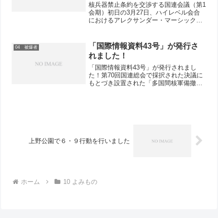
大使・政治担当副大臣の演説全文
核兵器禁止条約を交渉する国連会議（第1
＜仮訳＞
会期）初日の3月27日、ハイレベル会合
におけるアレクサンダー・マーシックオ
ーストリア大使・政治担当副大臣の演説
全文を紹介します。（仮訳：日本原水協
国際部）＜仮訳＞ オーストリア アレク
「国際情報資料43号」が発行さ
04 被爆者
サンダー・マーシッ...
れました！
「国際情報資料43号」が発行されまし
た！第70回国連総会で採択された決議に
もとづき設置された「多国間核軍備撤廃
交渉の前進に関するオープンエンド作業
部会」の会合が、今年2月と5月にスイス
のジュネーブで開かれました。今号では
この会合から主要な発...
上野公園で６・９行動を行いました
ホーム
10 よみもの