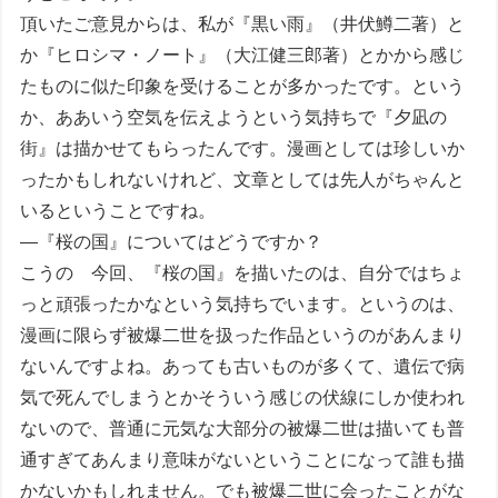
頂いたご意見からは、私が『黒い雨』（井伏鱒二著）と
か『ヒロシマ・ノート』（大江健三郎著）とかから感じ
たものに似た印象を受けることが多かったです。という
か、ああいう空気を伝えようという気持ちで『夕凪の
街』は描かせてもらったんです。漫画としては珍しいか
ったかもしれないけれど、文章としては先人がちゃんと
いるということですね。
―『桜の国』についてはどうですか？
こうの 今回、『桜の国』を描いたのは、自分ではちょ
っと頑張ったかなという気持ちでいます。というのは、
漫画に限らず被爆二世を扱った作品というのがあんまり
ないんですよね。あっても古いものが多くて、遺伝で病
気で死んでしまうとかそういう感じの伏線にしか使われ
ないので、普通に元気な大部分の被爆二世は描いても普
通すぎてあんまり意味がないということになって誰も描
かないかもしれません。でも被爆二世に会ったことがな