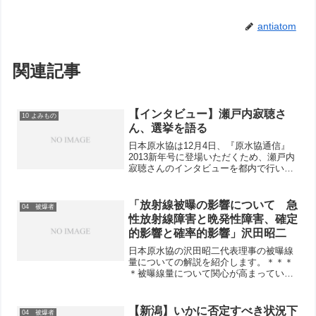
antiatom
関連記事
【インタビュー】瀬戸内寂聴さ
10 よみもの
ん、選挙を語る
日本原水協は12月4日、『原水協通信』
2013新年号に登場いただくため、瀬戸内
寂聴さんのインタビューを都内で行いま
した。前半は総選挙のことを中心にした
内容になりました。寂聴さんのご了解も
いただき、その部分を原水協活動交流ニ
「放射線被曝の影響について 急
04 被爆者
ュースとして公表し...
性放射線障害と晩発性障害、確定
的影響と確率的影響」沢田昭二
日本原水協の沢田昭二代表理事の被曝線
量についての解説を紹介します。＊＊＊
＊被曝線量について関心が高まっていま
すが、この被曝線量ではただちに健康に
影響はないという説明があり、それがど
の程度か説明を求められることが多くな
【新潟】いかに否定すべき状況下
04 被爆者