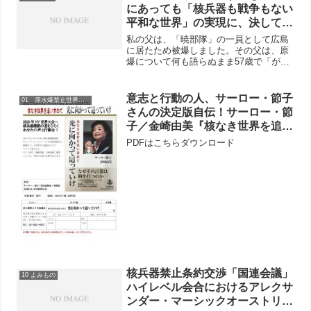
っていると思います。そこで、以下のよ
にあっても「核兵器も戦争もない
うな広島原爆被爆者の具体的数値を含め
平和な世界」の実現に、決して、
て、被曝影響の説明の資料を提供しま
諦めることも、怯むこともない
す。沢田昭二
私の父は、「暁部隊」の一員として広島
ー 被爆2世としての思い
に居たため被爆しました。その父は、原
爆について何も語らぬまま57歳で「が
ん」に侵され亡くなりました。父が被爆
者と知ったのは高校生の時でした。母親
に尋ねると、あっさり認め、父が広島か
意志と行動の人、サーロー・節子
01 原水爆禁止世界大会
ら帰りすぐに授かった子が...
さんの決定版自伝！サーロー・節
子／金崎由美『核なき世界を追い
求めて 光に向かって這ってい
PDFはこちらダウンロード
け』（岩波書店、2019年）
核兵器禁止条約交渉「国連会議」
10 よみもの
ハイレベル会合におけるアレクサ
ンダー・マーシックオーストリア