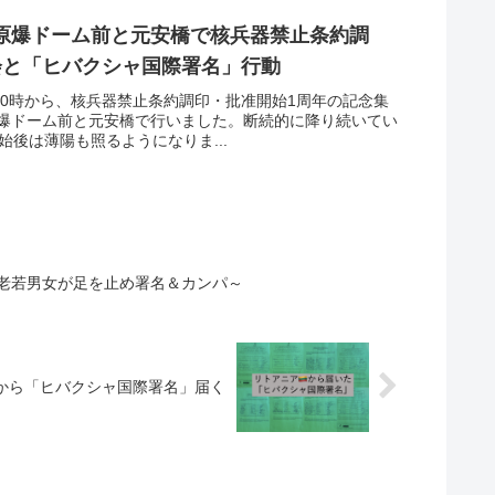
原爆ドーム前と元安橋で核兵器禁止条約調
会と「ヒバクシャ国際署名」行動
10時から、核兵器禁止条約調印・批准開始1周年の記念集
爆ドーム前と元安橋で行いました。断続的に降り続いてい
始後は薄陽も照るようになりま...
老若男女が足を止め署名＆カンパ～
から「ヒバクシャ国際署名」届く