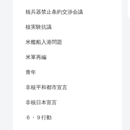
核兵器禁止条約交渉会議
核実験抗議
米艦船入港問題
米軍再編
青年
非核平和都市宣言
非核日本宣言
６・９行動