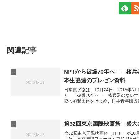
関連記事
NPTから被爆70年へ― 核
-
本生協連のプレゼン資料
日本原水協は、10月24日、2015年
と、「被爆70年へ― 核兵器のない
協の加盟団体をはじめ、日本青年団協議
第32回東京国際映画祭 盛大
-
第32回東京国際映画祭（TIFF）が1
した。東京国際フォーラムで11月5