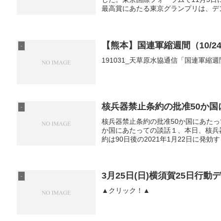
最高賞にあたる東京グランプリは、デン
【熊本】国連軍縮週間（10/2
-
191031_天草原水協通信「国連軍
核兵器禁止条約の批准50か
-
核兵器禁止条約の批准50か国にあたっ
か国にあたっての談話１、本日、核兵
約は90日後の2021年1月22日に発効
3月25日(日)横須賀25日行動
-
▲クリック！▲