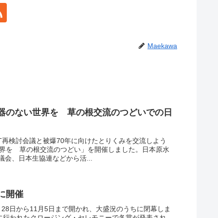
Maekawa
兵器のない世界を 草の根交流のつどいでの日
NPT再検討会議と被爆70年に向けたとりくみを交流しよう
世界を 草の根交流のつどい」を開催しました。日本原水
会、日本生協連などから活...
に開催
0月28日から11月5日まで開かれ、大盛況のうちに閉幕しま
日に行われたクロージング・セレモニーで各賞が発表され、