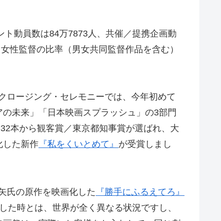
ト動員数は84万7873人、共催／提携企画動
ける女性監督の比率（男女共同監督作品を含む）
たクロージング・セレモニーでは、今年初めて
アの未来」「日本映画スプラッシュ」の3部門
作品32本から観客賞／東京都知事賞が選ばれ、大
化した新作
『私をくいとめて』
が受賞しまし
も綿矢氏の原作を映画化した
『勝手にふるえてろ』
賞した時とは、世界が全く異なる状況ですし、