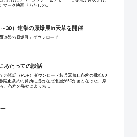
マーク映画『わたしの...
4～30）連帯の原爆展in天草を開催
縮週間連帯の原爆展」ダウンロード
国にあたっての談話
ての談話（PDF）ダウンロード核兵器禁止条約の批准50
器禁止条約の発効に必要な批准国が50か国となった。条
する。条約の発効により核...
デー