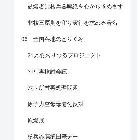
被爆者は核兵器廃絶を心から求めます
非核三原則を守り実行を求める署名
06 全国各地のとりくみ
21万羽おりづるプロジェクト
NPT再検討会議
六ヶ所村再処理問題
原子力空母母港化反対
原爆展
核兵器廃絶国際デー