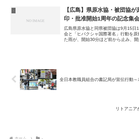
【広島】県原水協・被団協が
-
印・批准開始1周年の記念集
広島県原水協と同県被団協は9月15日
会と「ヒバクシャ国際署名」行動を原
た雨が、開始30分ほど前から止み、開
全日本教職員組合の書記局が宣伝行動～
リトアニア
ホーム
-