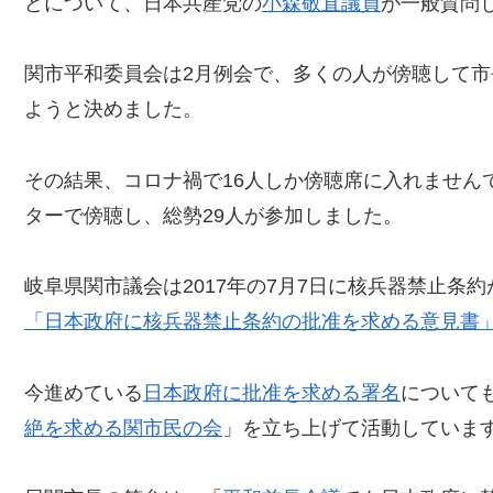
どについて、日本共産党の
小森敬直議員
が一般質問
関市平和委員会は2月例会で、多くの人が傍聴して
ようと決めました。
その結果、コロナ禍で16人しか傍聴席に入れません
ターで傍聴し、総勢29人が参加しました。
岐阜県関市議会は2017年の7月7日に核兵器禁止条
「日本政府に核兵器禁止条約の批准を求める意見書
今進めている
日本政府に批准を求める署名
について
絶を求める関市民の会
」を立ち上げて活動していま