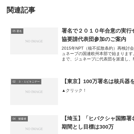
関連記事
署名で２０１０年合意の実行
05 署名
協要請代表団参加のご案内
2015年NPT（核不拡散条約）再検討
ュネーブの国連欧州本部で始まります。
まで、ジュネーブに代表団を派遣し、NP
【東京】100万署名は核兵器
02 ３・１ビキニデー
▲クリック！
【埼玉】「ヒバクシャ国際署名
04 被爆者
期間とし目標は300万