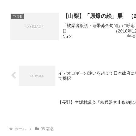
【山梨】「原爆の絵」展 （201
05 署名
「被爆者援護・連帯募金旬間」に呼応し
日 （2018年12月10
No.2 主催 山梨県原
府盆地が底冷えする...
イデオロギーの違いを超えて日本政府に
で採択
【長野】生坂村議会「核兵器禁止条約批
ホーム
05 署名