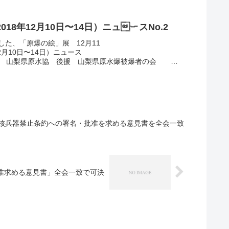
8年12月10日〜14日）ニュースNo.2
た、「原爆の絵」展 12月11
日〜14日）ニュース
水協 後援 山梨県原水爆被爆者の会 甲
核兵器禁止条約への署名・批准を求める意見書を全会一致
准求める意見書」全会一致で可決