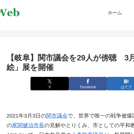
ホーム
【岐阜】関市議会を29人が傍聴 3
絵」展を開催
X
Facebook
はてブ
2021年3月3日の
関市議会
で、世界で唯一の戦争被爆
の
尾関健治市長
の見解やとりくみ、市としての平和