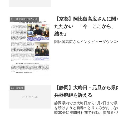
【京都】阿比留高広さんに聞
01 原水爆禁止世界大会
たたかい 「今 ここから」
結を」
阿比留高広さんインタビューダウンロ
【静岡】大晦日・元旦から県
04 被爆者
兵器廃絶を訴える
静岡県内では大晦日から1月2日まで
を続けようと新春のとりくみがおこなわれ
時30分に浅間神社前で行動。参加者4人で