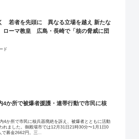
く 若者を先頭に 異なる立場を越え 新たな
 ローマ教皇 広島・長崎で「核の脅威に団
ード
内4か所で被爆者援護・連帯行動で市民に核
県内4か所で市民に核兵器廃絶を訴え、被爆者とともに活動
ました。御殿場市では12月31日21時30分〜1月1日0
募金2662円。三...