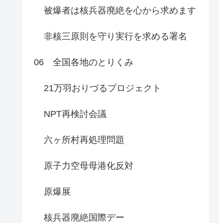
被爆者は核兵器廃絶を心から求めます
非核三原則を守り実行を求める署名
06 全国各地のとりくみ
21万羽おりづるプロジェクト
NPT再検討会議
六ヶ所村再処理問題
原子力空母母港化反対
原爆展
核兵器廃絶国際デー