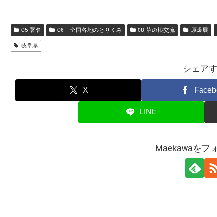
05 署名
06 全国各地のとりくみ
08 草の根交流
原爆展
岐阜県
シェア
X
Faceb
LINE
Maekawaを