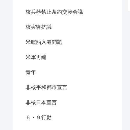
核兵器禁止条約交渉会議
核実験抗議
米艦船入港問題
米軍再編
青年
非核平和都市宣言
非核日本宣言
６・９行動