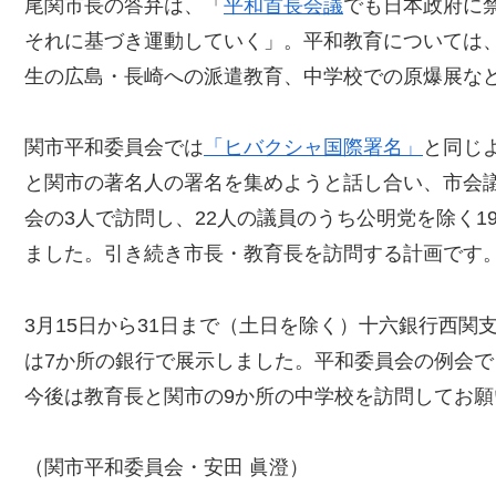
尾関市長の答弁は、「
平和首長会議
でも日本政府に
それに基づき運動していく」。平和教育については
生の広島・長崎への派遣教育、中学校での原爆展な
関市平和委員会では
「ヒバクシャ国際署名」
と同じ
と関市の著名人の署名を集めようと話し合い、市会
会の3人で訪問し、22人の議員のうち公明党を除く
ました。引き続き市長・教育長を訪問する計画です
3月15日から31日まで（土日を除く）十六銀行西関
は7か所の銀行で展示しました。平和委員会の例会
今後は教育長と関市の9か所の中学校を訪問してお
（関市平和委員会・安田 眞澄）