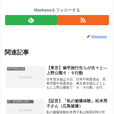
Maekawaをフォローする
Maekawa
関連記事
【東京】修学旅行生らが次々と―
NPT再検討会議
上野公園６・９行動
日本原水協は９日、日本平和委員会、民
青同盟中央委員会、東京原水協などとと
もに上野公園前で「６・９行動」を行い
ました。２０１０年ＮＰＴ（核不拡散条
約）再検討会議に向けて新国際署名「核
兵器のない世界」を呼びかけるも
【証言】「私の被爆体験」松本秀
01 原水爆禁止世界大会
の。 ...
子さん（広島被爆）
私の被爆体験松本秀子私は昭和20年の8