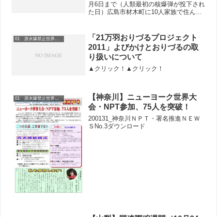
月6日まで（人類最初の核爆弾が投下され
た日）広島市材木町に10人家族で住んで
いました。その材木町は今の平和記念公
園の中心あたりにありました。今は材木
町という町名すら残っていませんが、そ
「21万羽おりづるプロジェクト
01 原水爆禁止世界大会
こにはひと抱えほど...
2011」よびかけとおりづるの取
り扱いについて
▲クリック！▲クリック！
【神奈川】ニューヨーク世界大
01 原水爆禁止世界大会
会・NPT参加、75人を突破！
200131_神奈川ＮＰＴ・署名推進ＮＥＷ
ＳNo.3ダウンロード