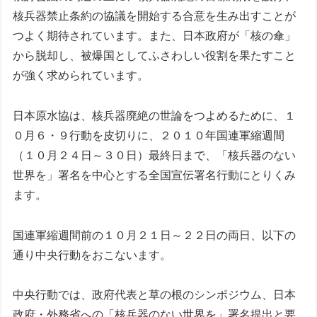
核兵器禁止条約の協議を開始する合意を生み出すことが
つよく期待されています。また、日本政府が「核の傘」
から脱却し、被爆国としてふさわしい役割を果たすこと
が強く求められています。
日本原水協は、核兵器廃絶の世論をつよめるために、１
０月６・９行動を皮切りに、２０１０年国連軍縮週間
（１０月２４日～３０日）最終日まで、「核兵器のない
世界を」署名を中心とする全国宣伝署名行動にとりくみ
ます。
国連軍縮週間前の１０月２１日～２２日の両日、以下の
通り中央行動をおこないます。
中央行動では、政府代表と草の根のシンポジウム、日本
政府・外務省への「核兵器のない世界を」署名提出と要