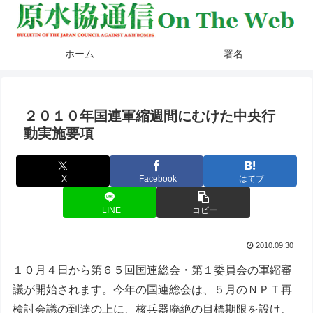
ホーム
署名
２０１０年国連軍縮週間にむけた中央行
動実施要項
X
Facebook
はてブ
LINE
コピー
2010.09.30
１０月４日から第６５回国連総会・第１委員会の軍縮審
議が開始されます。今年の国連総会は、５月のＮＰＴ再
検討会議の到達の上に、核兵器廃絶の目標期限を設け、