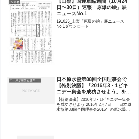
【山梨】国連軍縮週間（10月24
05 署名
日〜30日）速報「原爆の絵」展
ニュースNo.1
191025_山梨「原爆の絵」展ニュース
No.1ダウンロード
日本原水協第88回全国理事会で
01 原水爆禁止世界大会
【特別決議】「2016年3・1ビキ
ニデー集会を成功させよう」を決
定
【特別決議】2016年3・1ビキニデー集会
を成功させよう 2016年2月7日 日本原
水協第88回全国理事会2016年の原水爆禁
止運動の全国的な出発点、3・1ビキニデ
ー集会が2月28日から3月1日まで、静岡
と焼津の二つの都市で開かれます。 ...