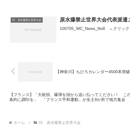
原水爆禁止世界大会代表派遣ニ
01 原水爆禁止世界大会
100705_WC_News_No8 ←クリッ
【神奈川】ちひろカレンダー4500本突
【フランス】「大統領、爆弾を頭から追い払ってください！ こ
条約に調印を」 「フランス平和運動」が全土9か所で地方集会
ホーム
01 原水爆禁止世界大会