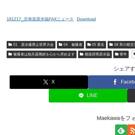
181217_北海道原水協FAXニュース
Download
01 原水爆禁止世界大会
04 被爆者
05 署名
08 草の根交
被爆者は核兵器廃絶を心から求めます
都道府県原水協
青年
シェア
X
Faceb
LINE
Maekawaを