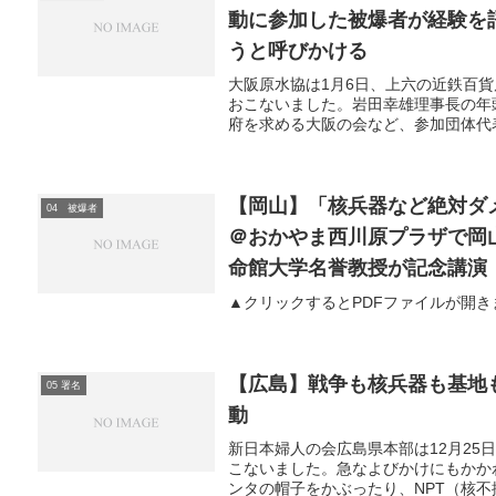
動に参加した被爆者が経験を
うと呼びかける
大阪原水協は1月6日、上六の近鉄百貨
おこないました。岩田幸雄理事長の年
府を求める大阪の会など、参加団体代表
【岡山】「核兵器など絶対ダメ！
04 被爆者
＠おかやま西川原プラザで岡
命館大学名誉教授が記念講演
▲クリックするとPDFファイルが開き
【広島】戦争も核兵器も基地
05 署名
動
新日本婦人の会広島県本部は12月2
こないました。急なよびかけにもかか
ンタの帽子をかぶったり、NPT（核不