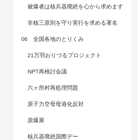
被爆者は核兵器廃絶を心から求めます
非核三原則を守り実行を求める署名
06 全国各地のとりくみ
21万羽おりづるプロジェクト
NPT再検討会議
六ヶ所村再処理問題
原子力空母母港化反対
原爆展
核兵器廃絶国際デー