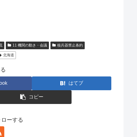
流
11 機関の動き・会議
核兵器禁止条約
北海道
する
ook
はてブ
コピー
フォローする