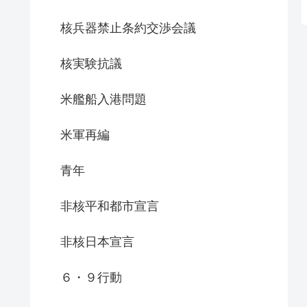
核兵器禁止条約交渉会議
核実験抗議
米艦船入港問題
米軍再編
青年
非核平和都市宣言
非核日本宣言
６・９行動