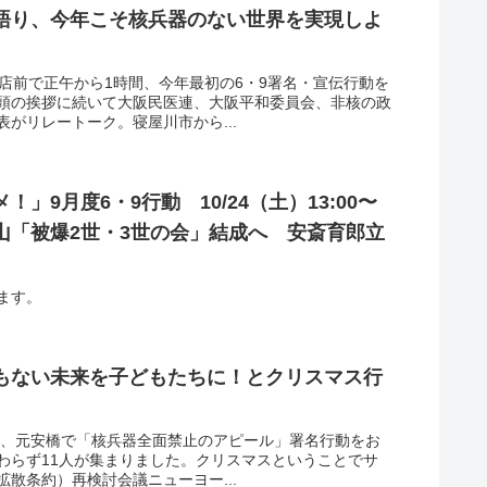
語り、今年こそ核兵器のない世界を実現しよ
店前で正午から1時間、今年最初の6・9署名・宣伝行動を
頭の挨拶に続いて大阪民医連、大阪平和委員会、非核の政
がリレートーク。寝屋川市から...
」9月度6・9行動 10/24（土）13:00〜
山「被爆2世・3世の会」結成へ 安斎育郎立
ます。
もない未来を子どもたちに！とクリスマス行
5日、元安橋で「核兵器全面禁止のアピール」署名行動をお
わらず11人が集まりました。クリスマスということでサ
拡散条約）再検討会議ニューヨー...