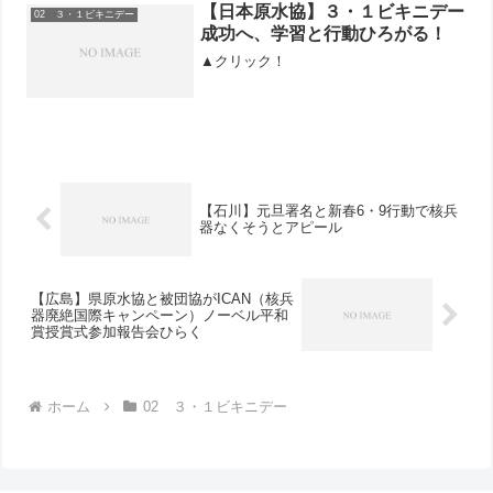
ず連日35度を超える猛暑の中、東広島原
【日本原水協】３・１ビキニデー
02 ３・１ビキニデー
水協事務局の綿岡夫妻、...
成功へ、学習と行動ひろがる！
▲クリック！
【石川】元旦署名と新春6・9行動で核兵
器なくそうとアピール
【広島】県原水協と被団協がICAN（核兵
器廃絶国際キャンペーン）ノーベル平和
賞授賞式参加報告会ひらく
ホーム
02 ３・１ビキニデー