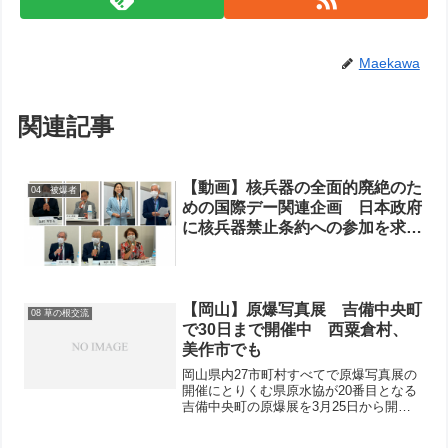
Maekawa
関連記事
【動画】核兵器の全面的廃絶のた
04 被爆者
めの国際デー関連企画 日本政府
に核兵器禁止条約への参加を求め
る院内集会
【岡山】原爆写真展 吉備中央町
08 草の根交流
で30日まで開催中 西粟倉村、
美作市でも
岡山県内27市町村すべてで原爆写真展の
開催にとりくむ県原水協が20番目となる
吉備中央町の原爆展を3月25日から開催
しています。会場は同町庁舎隣の「ロマ
ン高原かよう総合会館」。3月の町広報誌