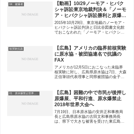
への折込もおこなわれ、会館を訪れる町
【動画】10/29ノーモア・ヒバク
04 被爆者
民の皆さんが熱心...
シャ訴訟東京地裁判決＆「ノーモ
ア・ヒバクシャ訴訟勝利と原爆症
認定制度の抜本改正をめざすつど
2015年10月29日、東京地裁のノーモア・
い」
ヒバクシャ訴訟判決と日比谷図書文化館
でおこなわれた「ノーモア・ヒバクシャ
訴訟勝利と原爆症認定制度の抜本改正を
めざすつどい」（主催：ノーモア・ヒバ
クシャ訴訟全国原告団、同全国弁護団連
【広島】アメリカの臨界前核実験
核実験抗議
絡会、同近畿支援...
に原水協・被団協連名で抗議の
FAX
アメリカが12月5日におこなった未臨界
核実験に対し、広島県原水協は7日、大森
正信筆頭代表理事と同県被団協の金子一
士理事長の連名で抗議文を同国政府に送
付しました。▲クリック！
【広島】困難の中で市民が後押し
01 原水爆禁止世界大会
原爆展、平和行進、原水爆禁止
2018年世界大会へ
7月19日、日本原水協の安井正和事務局
長と広島県原水協の古田文和事務局長
は、県下で大きな被害を受けた東広島市
を訪ね、東広島原水協を見舞いました。
防災放送からＦＭラジオに避難指示届か