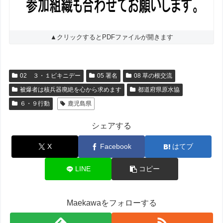
▲クリックするとPDFファイルが開きます
02 ３・１ビキニデー
05 署名
08 草の根交流
被爆者は核兵器廃絶を心から求めます
都道府県原水協
６・９行動
鹿児島県
シェアする
X
Facebook
はてブ
LINE
コピー
Maekawaをフォローする