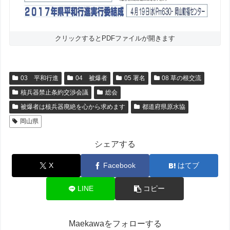
クリックするとPDFファイルが開きます
03 平和行進
04 被爆者
05 署名
08 草の根交流
核兵器禁止条約交渉会議
総会
被爆者は核兵器廃絶を心から求めます
都道府県原水協
岡山県
シェアする
X
Facebook
はてブ
LINE
コピー
Maekawaをフォローする