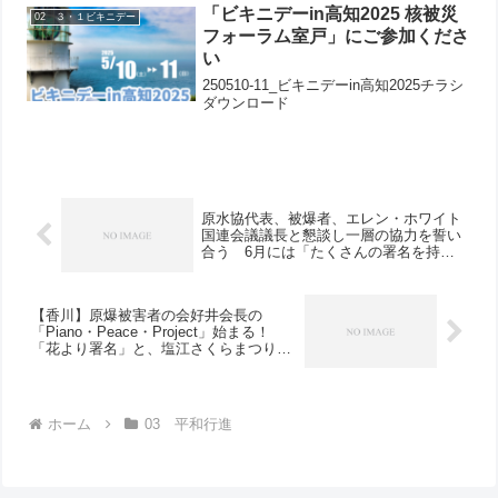
「ビキニデーin高知2025 核被災
02 ３・１ビキニデー
フォーラム室戸」にご参加くださ
い
250510-11_ビキニデーin高知2025チラシ
ダウンロード
原水協代表、被爆者、エレン・ホワイト
国連会議議長と懇談し一層の協力を誓い
合う 6月には「たくさんの署名を持っ
てきてほしい」
【香川】原爆被害者の会好井会長の
「Piano・Peace・Project」始まる！
「花より署名」と、塩江さくらまつりで
の署名行動！
ホーム
03 平和行進