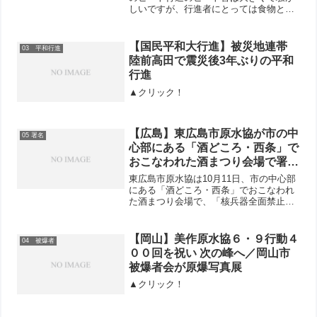
しいですが、行進者にとっては食物と同
じぐらい必要です。私はミンダナオのビ
ートでドラムをたたいています。行進者
の一人が私に「太鼓」（日本のドラム）
【国民平和大行進】被災地連帯
03 平和行進
を渡してくれました...
陸前高田で震災後3年ぶりの平和
行進
▲クリック！
【広島】東広島市原水協が市の中
05 署名
心部にある「酒どころ・西条」で
おこなわれた酒まつり会場で署名
行動 ほろ酔い気分で多くの人が
東広島市原水協は10月11日、市の中心部
気軽にサイン
にある「酒どころ・西条」でおこなわれ
た酒まつり会場で、「核兵器全面禁止の
アピール」署名行動をしました。“酒蔵通
り”南の歩行者天国になっている道路
で、“まつり”参加者に呼びかけました。
【岡山】美作原水協６・９行動４
04 被爆者
地元よりも広島市内...
００回を祝い 次の峰へ／岡山市
被爆者会が原爆写真展
▲クリック！