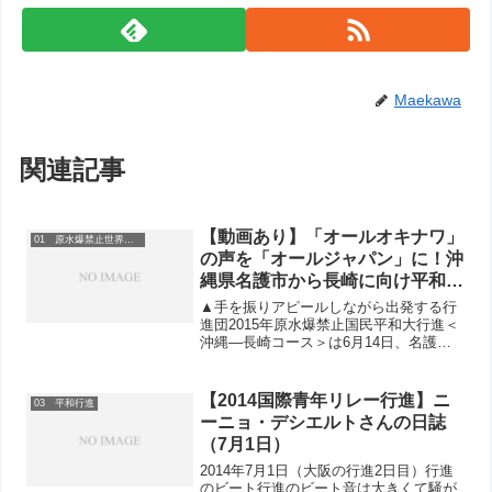
Maekawa
関連記事
【動画あり】「オールオキナワ」
01 原水爆禁止世界大会
の声を「オールジャパン」に！沖
縄県名護市から長崎に向け平和行
進が出発
▲手を振りアピールしながら出発する行
進団2015年原水爆禁止国民平和大行進＜
沖縄―長崎コース＞は6月14日、名護市
大浦の道の駅「わんさか大浦パーク」か
らスタートしました。▲佐事安夫沖縄県
原水協事務局長180人が集まった出発集
【2014国際青年リレー行進】ニ
03 平和行進
会では、佐事安夫...
ーニョ・デシエルトさんの日誌
（7月1日）
2014年7月1日（大阪の行進2日目）行進
のビート行進のビート音は大きくて騒が