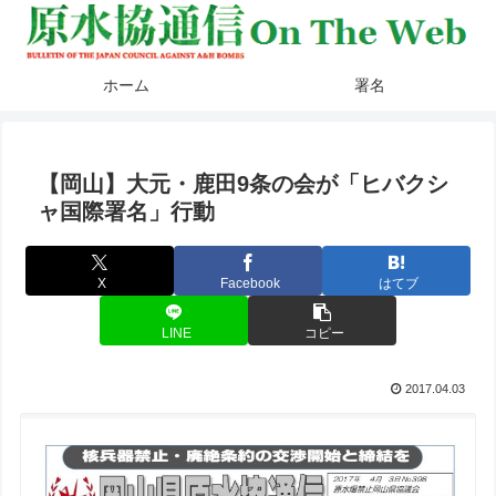
ホーム
署名
【岡山】大元・鹿田9条の会が「ヒバクシ
ャ国際署名」行動
X
Facebook
はてブ
LINE
コピー
2017.04.03