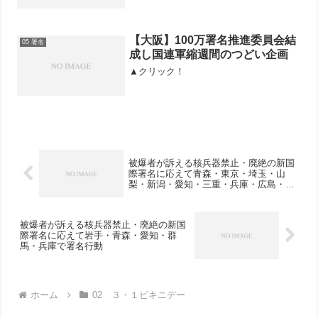
【大阪】100万署名推進委員会結
05 署名
成し国連軍縮週間のつどい企画
▲クリック！
被爆者が訴える核兵器禁止・廃絶の新国
際署名に応えて青森・東京・埼玉・山
梨・新潟・愛知・三重・兵庫・広島・大
分で署名行動
被爆者が訴える核兵器禁止・廃絶の新国
際署名に応えて岩手・青森・愛知・群
馬・兵庫で署名行動
ホーム
02 ３・１ビキニデー