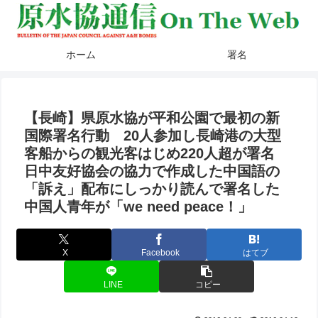
ホーム
署名
【長崎】県原水協が平和公園で最初の新
国際署名行動 20人参加し長崎港の大型
客船からの観光客はじめ220人超が署名
日中友好協会の協力で作成した中国語の
「訴え」配布にしっかり読んで署名した
中国人青年が「we need peace！」
X
Facebook
はてブ
LINE
コピー