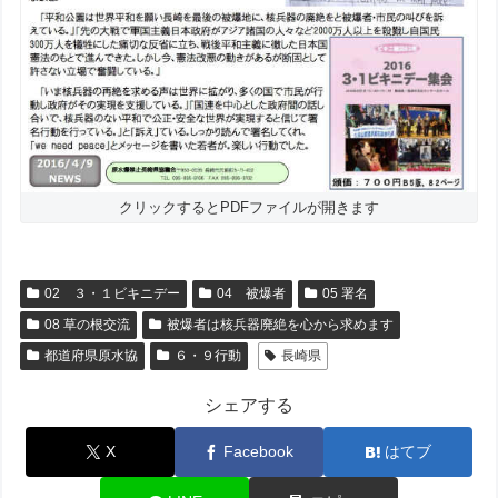
クリックするとPDFファイルが開きます
02 ３・１ビキニデー
04 被爆者
05 署名
08 草の根交流
被爆者は核兵器廃絶を心から求めます
都道府県原水協
６・９行動
長崎県
シェアする
X
Facebook
はてブ