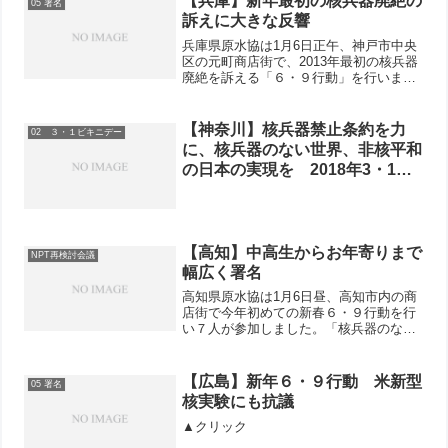
【兵庫】新年最初の核兵器廃絶の
05 署名
被爆者2人と、新日本婦...
訴えに大きな反響
兵庫県原水協は1月6日正午、神戸市中央
区の元町商店街で、2013年最初の核兵器
廃絶を訴える「６・９行動」を行いまし
た。兵庫県原水協の津川知久・筆頭代表
理事（兵庫労連議長）や新婦人兵庫県本
部の桜井文子事務局長などがマイクで、
【神奈川】核兵器禁止条約を力
02 ３・１ビキニデー
新年のあいさつとと...
に、核兵器のない世界、非核平和
の日本の実現を 2018年3・1ビ
キニデーに参加しよう
【高知】中高生からお年寄りまで
NPT再検討会議
幅広く署名
高知県原水協は1月6日昼、高知市内の商
店街で今年初めての新春６・９行動を行
い７人が参加しました。「核兵器のない
世界を」署名の呼びかけには、中高生か
らお年寄りまで幅広く署名に応じてく
れ、１時間で112筆が集まりました。
【広島】新年６・９行動 米新型
05 署名
「募金だけでもします。」...
核実験にも抗議
▲クリック