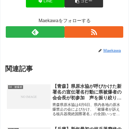
LINE
コピー
Maekawaをフォローする
Maekawa
関連記事
【青森】県原水協が呼びかけた新
04 被爆者
署名の宣伝署名行動に県被爆者の
会会長が初参加 声を振り絞り訴
える姿に、いつもより多くの市民
靑森県原水協は4月6日、県内各地の原水
が署名
爆禁止の会によびかけ、「被爆者が訴え
る核兵器廃絶国際署名」の全国いっせい
行動にとりくみました。このうち、青森
市・さくら野デパート前の宣伝には青森
県原爆被害者の会の田中正司会長はじめ