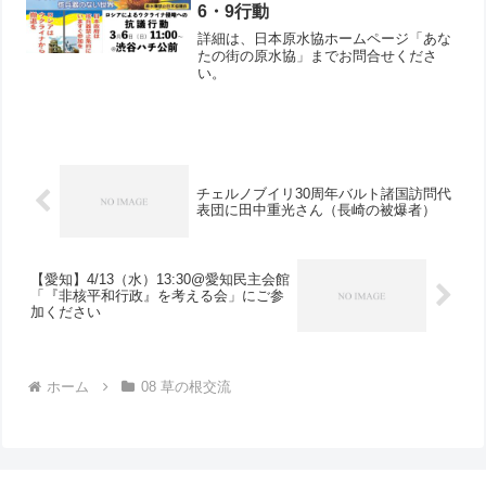
6・9行動
詳細は、日本原水協ホームページ「あな
たの街の原水協」までお問合せくださ
い。
チェルノブイリ30周年バルト諸国訪問代
表団に田中重光さん（長崎の被爆者）
【愛知】4/13（水）13:30@愛知民主会館
「『非核平和行政』を考える会」にご参
加ください
ホーム
08 草の根交流