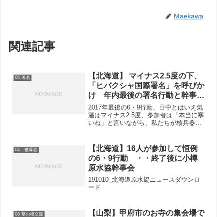
Maekawa
関連記事
【北海道】 マイナス2.5度の下、
05 署名
「ヒバクシャ国際署名」を呼びか
け 年内最後の署名行動と幹事
会・・・小樽原水協
2017年最後の6・9行動、日中とはいえ気
温はマイナス2.5度、参加者は「本当に寒
いね」と言いながら、私たちが核兵器禁
止条約に参加する政府をつくろうと笑顔
でよびかけました。署名は「ヒバクシャ
国際署名」と憲法3000万署名の2種類。
【北海道】16人が参加して恒例
04 被爆者
北海道非核...
の6・9行動 ・・終了後に小樽
原水協幹事会
191010_北海道原水協ニュースダウンロ
ード
【山梨】甲府市のお寺の集会場で
08 草の根交流