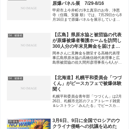
原爆パネル展 7/29-8/16
甲府市上今井町の浄土真宗のお寺、浄恩
寺（住職、安藤 順）では、7月29日から8
月16日まで原爆パネルを展示していま
す。墓参に来た檀家の方々が休憩する集
会場にパネルを置き、自由に見れるよう
にしています。開催を知らせる掲示の隣
【広島】県原水協と被団協の代表
04 被爆者
には、お経の一節「...
が原爆被爆者養護ホームを訪問し
300人分の年末見舞金を届けまし
た！
岡本さんに見舞金を贈呈する高橋代表理
事広島県原水協の高橋信雄代表理事と広
島県被団協の佐久間邦彦理事長ら4人が、
12月19日午後、原爆被爆者養護ホーム
「舟入むつみ園」と「矢野おりづる園」
を訪問し、全国から寄せられた被爆者へ
【北海道】札幌平和委員会「つづ
04 被爆者
の「見舞金」あわせて...
くん」がピースカフェで被爆体験
聞く
札幌平和委員会青年部「つづくん」は2月
26日、札幌市北区のフェアトレード雑貨
＆レストラン「みんたる」でピースカフ
ェを行いました。2010年12月の平岸に続
き、2回目となります。ゲストに、被爆者
（広島で被爆）で札幌在住の越智晴子さ
3月6日、9日に全国でロシアのウ
05 署名
ん（北海道被...
クライナ侵略への抗議を込めた