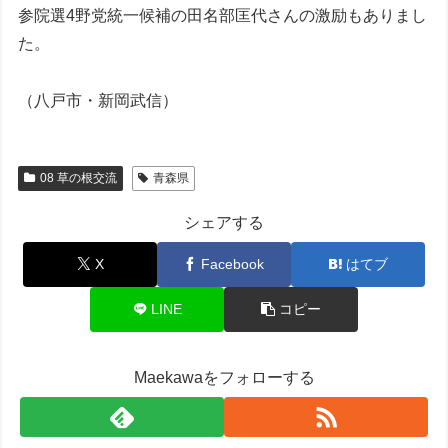
参院選4野党統一候補の田名部匡代さんの激励もありまし
た。
（八戸市・新岡武信）
08 草の根交流
青森県
シェアする
X
Facebook
はてブ
LINE
コピー
Maekawaをフォローする