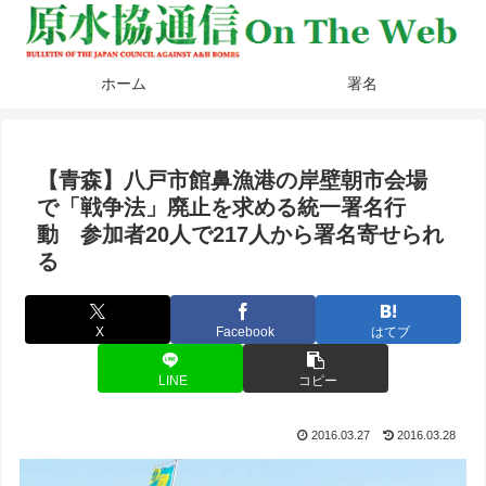
ホーム
署名
【青森】八戸市館鼻漁港の岸壁朝市会場
で「戦争法」廃止を求める統一署名行
動 参加者20人で217人から署名寄せられ
る
X
Facebook
はてブ
LINE
コピー
2016.03.27
2016.03.28