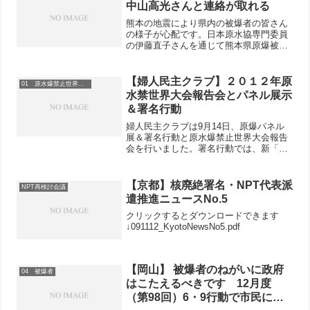
中山高光さんと連絡が取れる
熊本の地震により県内の被爆者の皆さん
の様子が心配です。日本原水協専門委員
の伊藤直子さんを通じて熊本県原爆被害
者団体協議会前事務局長の中山高光さん
と連絡が取れました。中山さんのお宅は
食器棚が倒れ、ガラス窓が割れた程度。
【婦人民主クラブ】２０１２年原
01 原水爆禁止世界大会
片付けは大変ですが、電気...
水禁世界大会報告会とパネル展示
＆署名行動
婦人民主クラブは9月14日、原爆パネル
展＆署名行動と原水爆禁止世界大会報告
会を行いました。署名行動では、新「原
爆と人間」展パネルを橋の欄干にとめ、
道行く人に見てもらおうと15枚展示しま
した。世界大会参加者をはじめ、それぞ
【京都】核廃絶署名・NPT代表派
NPT再検討会議
れマイクで署名を訴え...
遣推進ニュースNo.5
クリックするとダウンロードできます
↓091112_KyotoNewsNo5.pdf
【岡山】 被爆者のねがいに政府
04 被爆者
はこたえるべきです 12月度
（第98回）6・9行動で市民に訴