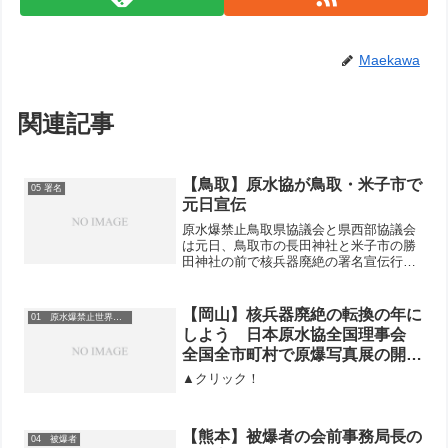
Maekawa
関連記事
【鳥取】原水協が鳥取・米子市で
05 署名
元日宣伝
原水爆禁止鳥取県協議会と県西部協議会
は元日、鳥取市の長田神社と米子市の勝
田神社の前で核兵器廃絶の署名宣伝行動
をしました。鳥取市では、県原水協の伊
谷周一理事長、日本共産党の伊藤幾子市
議、民青同盟の岡田正和県委員長ら6人が
【岡山】核兵器廃絶の転換の年に
01 原水爆禁止世界大会
参加しました。伊藤市議...
しよう 日本原水協全国理事会
全国全市町村で原爆写真展の開催
を
▲クリック！
【熊本】被爆者の会前事務局長の
04 被爆者