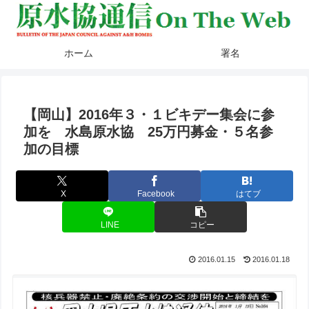
ホーム
署名
【岡山】2016年３・１ビキデー集会に参
加を 水島原水協 25万円募金・５名参
加の目標
X
Facebook
はてブ
LINE
コピー
2016.01.15
2016.01.18