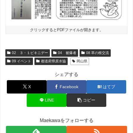
クリックするとPDFファイルが開きます。
02 ３・１ビキニデー
04 被爆者
08 草の根交流
09 イベント
都道府県原水協
岡山県
シェアする
X
Facebook
はてブ
LINE
コピー
Maekawaをフォローする