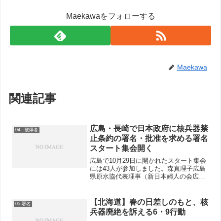
Maekawaをフォローする
Maekawa
関連記事
広島・長崎で日本政府に核兵器禁
04 被爆者
止条約の署名・批准を求める署名
スタート集会開く
広島で10月29日に開かれたスタート集会
には43人が参加しました。森真理子広島
県原水協代表理事（新日本婦人の会広島
県本部会長）の司会で進行し、最初に原
爆犠牲者に黙祷しました。神部泰代表理
事は、セントビンセント・グレナディー
【北海道】春の日差しのもと、核
05 署名
ンのラルフ・ゴンザ...
兵器廃絶を訴える6・9行動