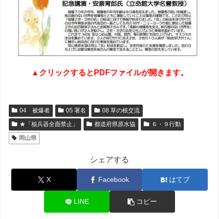
▲クリックするとPDFファイルが開きます。
04 被爆者
05 署名
08 草の根交流
★「核兵器全面禁止」
都道府県原水協
６・９行動
岡山県
シェアする
X
Facebook
はてブ
LINE
コピー