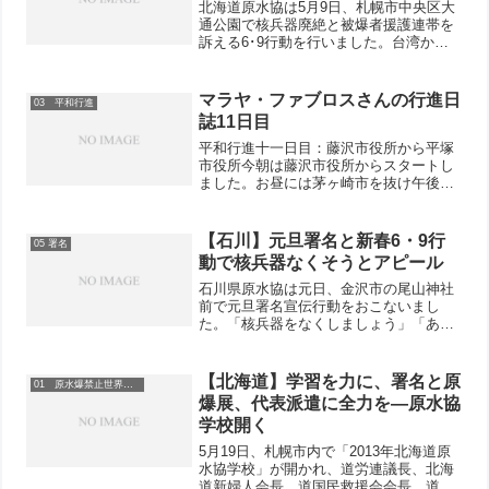
北海道原水協は5月9日、札幌市中央区大
通公園で核兵器廃絶と被爆者援護連帯を
訴える6･9行動を行いました。台湾から
観光で来た女性は、路上の原爆パネルに
足をとめ次々と食い入るように見て、署
名にサイン。さらに、仲間の財布から募
マラヤ・ファブロスさんの行進日
03 平和行進
金しました。年配の女...
誌11日目
平和行進十一日目：藤沢市役所から平塚
市役所今朝は藤沢市役所からスタートし
ました。お昼には茅ヶ崎市を抜け午後に
平塚市中央図書館に到着しました。ある
茅ヶ崎市の被爆者の方が、戦争孤児が一
番可愛そうな戦争の犠牲者だという話を
【石川】元旦署名と新春6・9行
05 署名
してくれました。彼は2歳...
動で核兵器なくそうとアピール
石川県原水協は元日、金沢市の尾山神社
前で元旦署名宣伝行動をおこないまし
た。「核兵器をなくしましょう」「あな
たの署名を国連へ」などと書いたのぼり
やポスターを持って初詣の参拝者にアピ
ール。県原水協の内藤晴一郎事務局長や
【北海道】学習を力に、署名と原
01 原水爆禁止世界大会
日本共産党の森尾嘉昭金沢市...
爆展、代表派遣に全力を―原水協
学校開く
5月19日、札幌市内で「2013年北海道原
水協学校」が開かれ、道労連議長、北海
道新婦人会長、道国民救援会会長、道平