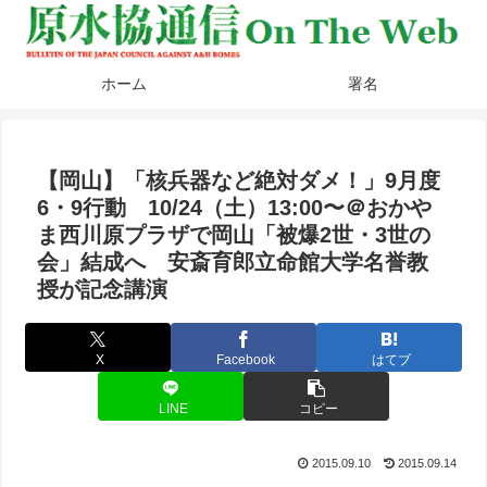
ホーム
署名
【岡山】「核兵器など絶対ダメ！」9月度
6・9行動 10/24（土）13:00〜＠おかや
ま西川原プラザで岡山「被爆2世・3世の
会」結成へ 安斎育郎立命館大学名誉教
授が記念講演
X
Facebook
はてブ
LINE
コピー
2015.09.10
2015.09.14