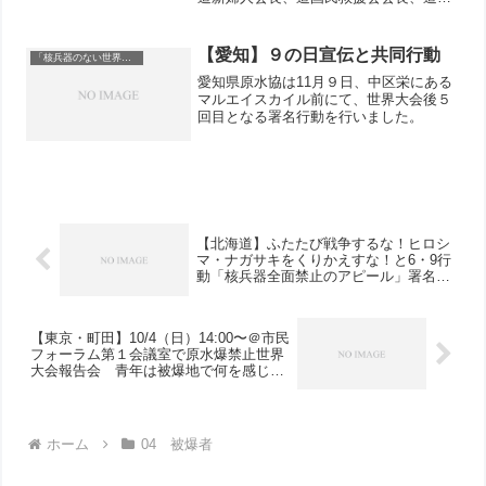
和委員会理事長をはじめ、札幌市内、旭
川、帯広、函館、七飯など各地域・ブロ
ック原水協の代表、合わせて39人が参加
【愛知】９の日宣伝と共同行動
「核兵器のない世界を」
しました。安井正...
愛知県原水協は11月９日、中区栄にある
マルエイスカイル前にて、世界大会後５
回目となる署名行動を行いました。
【北海道】ふたたび戦争するな！ヒロシ
マ・ナガサキをくりかえすな！と6・9行
動「核兵器全面禁止のアピール」署名26
人、「戦争法案」反対の署名17人から寄
せられる
【東京・町田】10/4（日）14:00〜＠市民
フォーラム第１会議室で原水爆禁止世界
大会報告会 青年は被爆地で何を感じた
か？ 被爆者から見た戦争法案 主催：
原水爆禁止町田協議会 協賛：町友会と
ともに生きる会
ホーム
04 被爆者