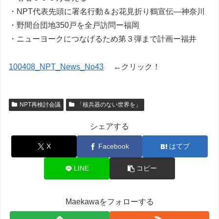
・NPT代表先頭に署名行動＆お花見折り鶴宣伝―神奈川
・野間台団地350戸を全戸訪問ー福岡
・ニューヨークにつなげるため第３弾まで計画ー福井
100408_NPT_News_No43
←クリック！
NPT再検討会議
「核兵器のない世界を」
シェアする
X
Facebook
はてブ
LINE
コピー
Maekawaをフォローする