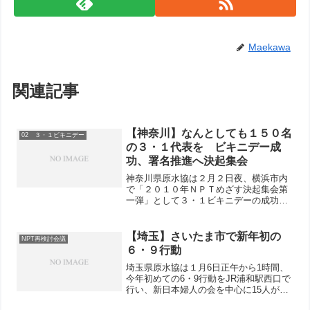
Maekawa
関連記事
【神奈川】なんとしても１５０名
02 ３・１ビキニデー
の３・１代表を ビキニデー成
功、署名推進へ決起集会
神奈川県原水協は２月２日夜、横浜市内
で「２０１０年ＮＰＴめざす決起集会第
一弾」として３・１ビキニデーの成功と
新署名推進のための交流決起集会を開き
ました。
【埼玉】さいたま市で新年初の
NPT再検討会議
６・９行動
埼玉県原水協は１月6日正午から1時間、
今年初めての6・9行動をJR浦和駅西口で
行い、新日本婦人の会を中心に15人が参
加しました。県原水協の吉野理事長と佐