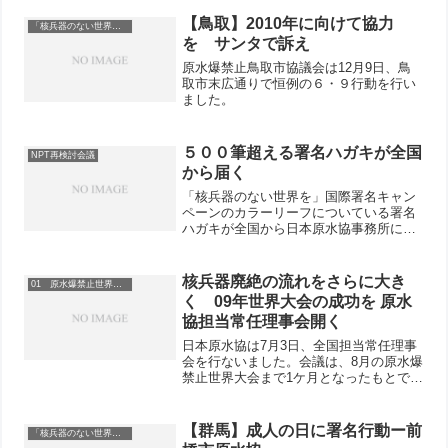
藤事務局長が交互にマイクをにぎり、昨
年のNPT再検討会議での前進を踏まえ、
【鳥取】2010年に向けて協力
「核兵器のない世界を」
核兵器禁止条約...
を サンタで訴え
原水爆禁止鳥取市協議会は12月9日、鳥
取市末広通りで恒例の６・９行動を行い
ました。
５００筆超える署名ハガキが全国
NPT再検討会議
から届く
「核兵器のない世界を」国際署名キャン
ペーンのカラーリーフについている署名
ハガキが全国から日本原水協事務所に連
日配達されています。１月７日現在、北
海道、福島、東京、埼玉、千葉、神奈
川、山梨、新潟、長野、愛知、岐阜、三
核兵器廃絶の流れをさらに大き
01 原水爆禁止世界大会
重、石川、滋賀、京都、大阪...
く 09年世界大会の成功を 原水
協担当常任理事会開く
日本原水協は7月3日、全国担当常任理事
会を行ないました。会議は、8月の原水爆
禁止世界大会まで1ケ月となったもとで、
その成功に向けた取り組みと、来年5月の
NPT(核不拡散条約)再検討会議への取り
組みについて討論されました。
【群馬】成人の日に署名行動ー前
「核兵器のない世界を」