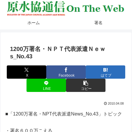
ホーム
署名
1200万署名・ＮＰＴ代表派遣Ｎｅｗ
s_No.43
X
Facebook
はてブ
LINE
コピー
2010.04.08
■「1200万署名・NPT代表派遣News_No.43」トピック
・署名６００万こえる