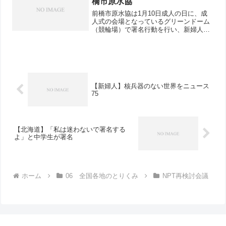
橋市原水協
前橋市原水協は1月10日成人の日に、成
人式の会場となっているグリーンドーム
（競輪場）で署名行動を行い、新婦人、
民商、平和委員会などから24人が参加し
ました。個人情報を知られたくない、親
から署名を止められているという人がい
る中でも、快く応じて...
【新婦人】核兵器のない世界をニュース
75
【北海道】「私は迷わないで署名する
よ」と中学生が署名
ホーム
06 全国各地のとりくみ
NPT再検討会議