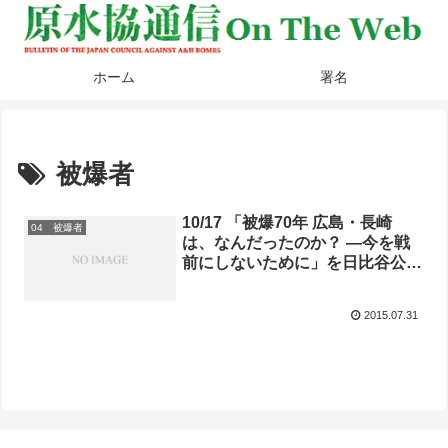
ホーム
署名
被爆者
10/17 「被爆70年 広島・長崎
04 被爆者
は、なんだったのか？ ―今を戦
前にしないために」を日比谷公会
堂で開催 被爆70年のつどい 実行
委員会
2015.07.31